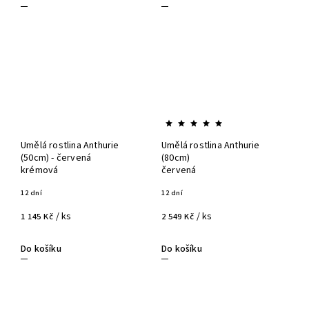
Umělá rostlina Anthurie
Umělá rostlina Anthurie
(50cm) - červená
(80cm)
krémová
červená
12 dní
12 dní
/ ks
/ ks
1 145 Kč
2 549 Kč
Do košíku
Do košíku