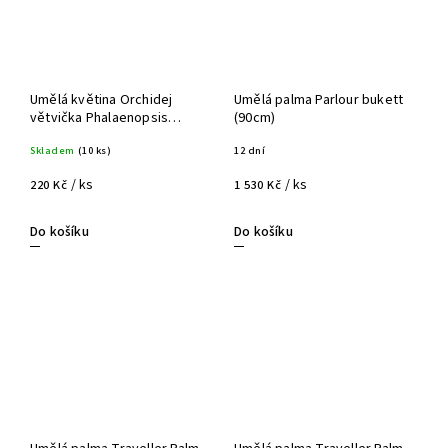
Umělá květina Orchidej
Umělá palma Parlour bukett
větvička Phalaenopsis
(90cm)
(90cm) - bílá
Skladem
(10 ks)
12 dní
/ ks
/ ks
220 Kč
1 530 Kč
Do košíku
Do košíku