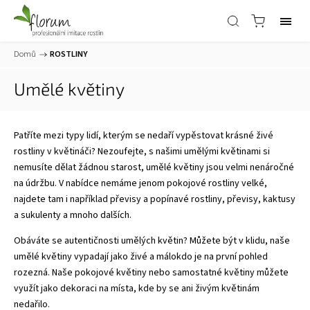
Domů
/
ROSTLINY
Umělé květiny
Patříte mezi typy lidí, kterým se nedaří vypěstovat krásné živé
rostliny v květináči? Nezoufejte, s našimi umělými květinami si
nemusíte dělat žádnou starost, umělé květiny jsou velmi nenáročné
na údržbu. V nabídce nemáme jenom pokojové rostliny velké,
najdete tam i například převisy a popínavé rostliny, převisy, kaktusy
a sukulenty a mnoho dalších.
Obáváte se autentičnosti umělých květin? Můžete být v klidu, naše
umělé květiny vypadají jako živé a málokdo je na první pohled
rozezná. Naše pokojové květiny nebo samostatné květiny můžete
využít jako dekoraci na místa, kde by se ani živým květinám
nedařilo.