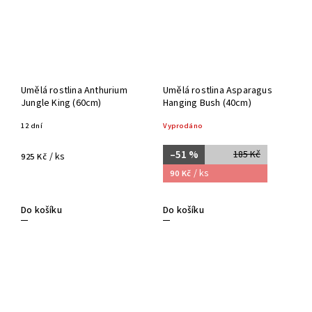
Umělá rostlina Anthurium
Umělá rostlina Asparagus
Jungle King (60cm)
Hanging Bush (40cm)
12 dní
Vyprodáno
–51 %
185 Kč
/ ks
925 Kč
/ ks
90 Kč
Do košíku
Do košíku