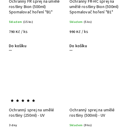
Ochranný FR sprej na umělé
Ochranný FR-HC sprej na
rostliny Bion (500ml)
umělé rostliny Bion (500ml)
Spomalovač hoření "B1"
Spomalovač hoření "B1"
Skladem
(15 ks)
Skladem
(5 ks)
/ ks
/ ks
790 Kč
990 Kč
Do košíku
Do košíku
Ochranný sprej na umělé
Ochranný sprej na umělé
rostliny (250ml) - UV
rostliny (500ml) - UV
3 dny
Skladem
(9 ks)