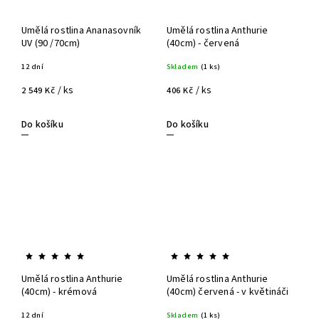
Umělá rostlina Ananasovník
Umělá rostlina Anthurie
UV (90 /70cm)
(40cm) - červená
12 dní
Skladem
(1 ks)
/ ks
/ ks
2 549 Kč
406 Kč
Do košíku
Do košíku
Umělá rostlina Anthurie
Umělá rostlina Anthurie
(40cm) - krémová
(40cm) červená - v květináči
12 dní
Skladem
(1 ks)