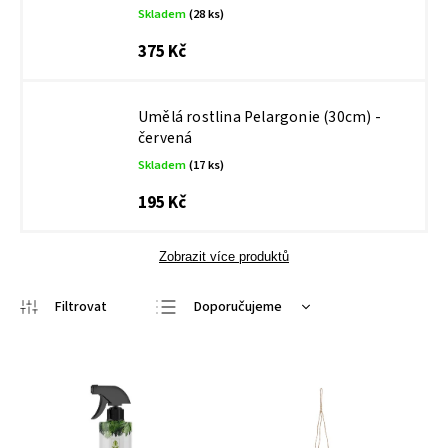
Skladem
(28 ks)
375 Kč
Umělá rostlina Pelargonie (30cm) -
červená
Skladem
(17 ks)
195 Kč
Zobrazit více produktů
Doporučujeme
Nejlevnější
Nejdražší
Nejprodávanější
Abecedně