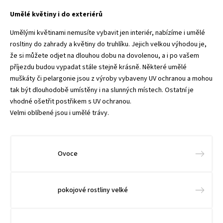
Umělé květiny i do exteriérů
Umělými květinami nemusíte vybavit jen interiér, nabízíme i umělé
rosltiny do zahrady a květiny do truhlíku. Jejich velkou výhodou je,
že si můžete odjet na dlouhou dobu na dovolenou, a i po vašem
příjezdu budou vypadat stále stejně krásně. Některé umělé
muškáty či pelargonie jsou z výroby vybaveny UV ochranou a mohou
tak být dlouhodobě umístěny i na slunných místech. Ostatní je
vhodné ošetřit postřikem s UV ochranou.
Velmi oblíbené jsou i umělé trávy.
Ovoce
pokojové rostliny velké