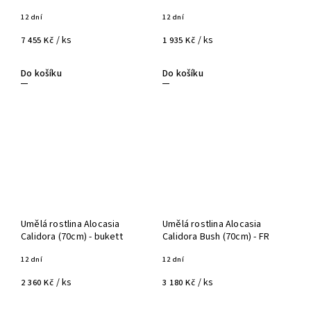
12 dní
12 dní
/ ks
/ ks
7 455 Kč
1 935 Kč
Do košíku
Do košíku
Umělá rostlina Alocasia
Umělá rostlina Alocasia
Calidora (70cm) - bukett
Calidora Bush (70cm) - FR
12 dní
12 dní
/ ks
/ ks
2 360 Kč
3 180 Kč