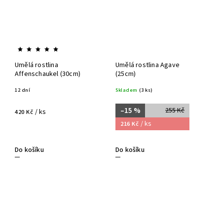
Umělá rostlina
Umělá rostlina Agave
Affenschaukel (30cm)
(25cm)
12 dní
Skladem
(3 ks)
–15 %
255 Kč
/ ks
420 Kč
/ ks
216 Kč
Do košíku
Do košíku