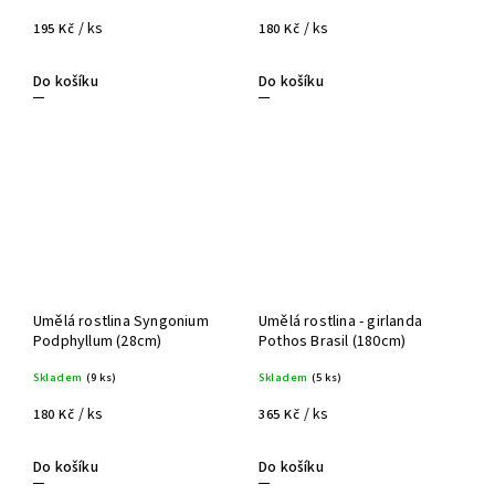
/ ks
/ ks
195 Kč
180 Kč
Do košíku
Do košíku
Umělá rostlina Syngonium
Umělá rostlina - girlanda
Podphyllum (28cm)
Pothos Brasil (180cm)
Skladem
(9 ks)
Skladem
(5 ks)
/ ks
/ ks
180 Kč
365 Kč
Do košíku
Do košíku