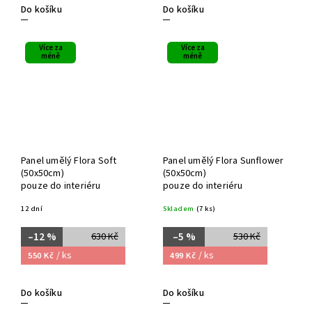
Do košíku
Do košíku
Více za
Více za
méně
méně
Panel umělý Flora Soft
Panel umělý Flora Sunflower
(50x50cm)
(50x50cm)
pouze do interiéru
pouze do interiéru
12 dní
Skladem
(7 ks)
–12 %
–5 %
630 Kč
530 Kč
/ ks
/ ks
550 Kč
499 Kč
Do košíku
Do košíku