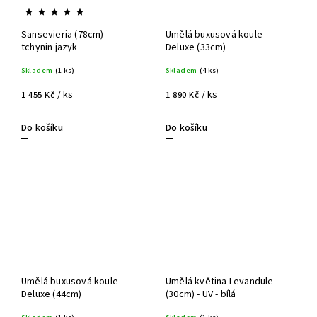
Sansevieria (78cm)
Umělá buxusová koule
tchynin jazyk
Deluxe (33cm)
Skladem
(1 ks)
Skladem
(4 ks)
/ ks
/ ks
1 455 Kč
1 890 Kč
Do košíku
Do košíku
Umělá buxusová koule
Umělá květina Levandule
Deluxe (44cm)
(30cm) - UV - bílá