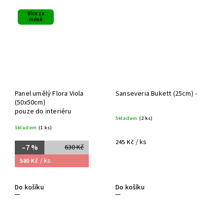
Více za
méně
Panel umělý Flora Viola
Sanseveria Bukett (25cm) -
(50x50cm)
pouze do interiéru
Skladem
(2 ks)
Skladem
(1 ks)
/ ks
245 Kč
–7 %
630 Kč
/ ks
580 Kč
Do košíku
Do košíku