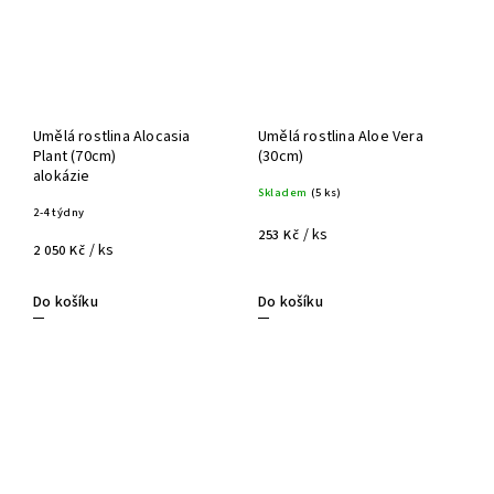
Umělá rostlina Alocasia
Umělá rostlina Aloe Vera
Plant (70cm)
(30cm)
alokázie
Skladem
(5 ks)
2-4 týdny
/ ks
253 Kč
/ ks
2 050 Kč
Do košíku
Do košíku