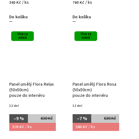
/ ks
/ ks
360 Kč
760 Kč
Do košíku
Do košíku
Více za
Více za
méně
méně
Panel umělý Flora Relax
Panel umělý Flora Rosa
(50x50cm)
(50x50cm)
pouze do interiéru
pouze do interiéru
12 dní
12 dní
–9 %
–7 %
630 Kč
630 Kč
/ ks
/ ks
570 Kč
580 Kč