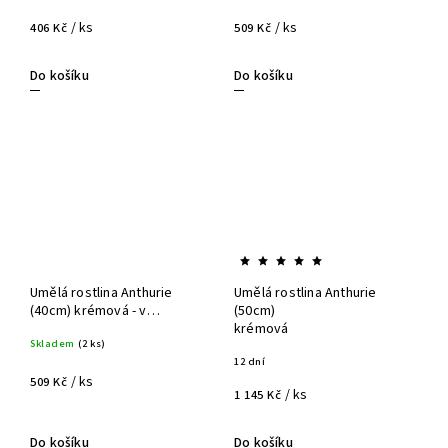
/ ks
/ ks
406 Kč
509 Kč
Do košíku
Do košíku
Umělá rostlina Anthurie
Umělá rostlina Anthurie
(40cm) krémová - v
(50cm)
květináči
krémová
Skladem
(2 ks)
12 dní
/ ks
509 Kč
/ ks
1 145 Kč
Do košíku
Do košíku