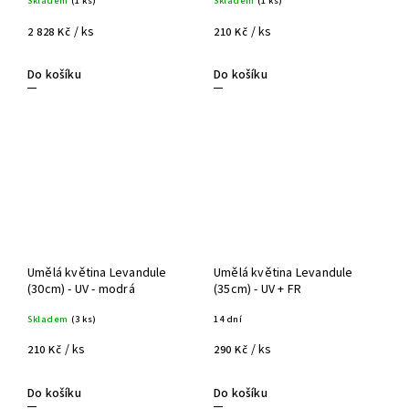
Skladem
(1 ks)
Skladem
(1 ks)
/ ks
/ ks
2 828 Kč
210 Kč
Do košíku
Do košíku
Umělá květina Levandule
Umělá květina Levandule
(30cm) - UV - modrá
(35cm) - UV + FR
Skladem
(3 ks)
14 dní
/ ks
/ ks
210 Kč
290 Kč
Do košíku
Do košíku