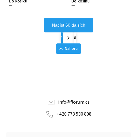
Do košíku
Do košíku
Načíst 60 dalších
1
8
Nahoru
info
@
florum.cz
+420 773 530 808