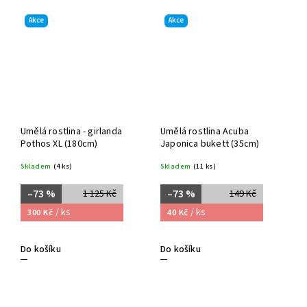
Akce
Akce
Umělá rostlina - girlanda
Umělá rostlina Acuba
Pothos XL (180cm)
Japonica bukett (35cm)
Skladem
(4 ks)
Skladem
(11 ks)
–73 %
–73 %
1 125 Kč
149 Kč
/ ks
/ ks
300 Kč
40 Kč
Do košíku
Do košíku