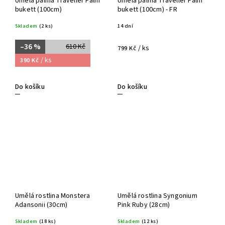
Umělá palma Traveller Palm
Umělá palma Traveller Palm
bukett (100cm)
bukett (100cm) - FR
Skladem
(2 ks)
14 dní
–36 %
610 Kč
/ ks
799 Kč
/ ks
390 Kč
Do košíku
Do košíku
Umělá rostlina Monstera
Umělá rostlina Syngonium
Adansonii (30cm)
Pink Ruby (28cm)
Skladem
(18 ks)
Skladem
(12 ks)