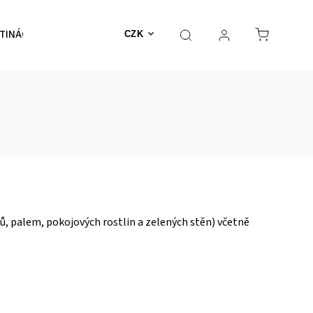
TINÁČE
NEHOŘLAVÉ
Výprodej
MECHY
CZK
, palem, pokojových rostlin a zelených stěn) včetně