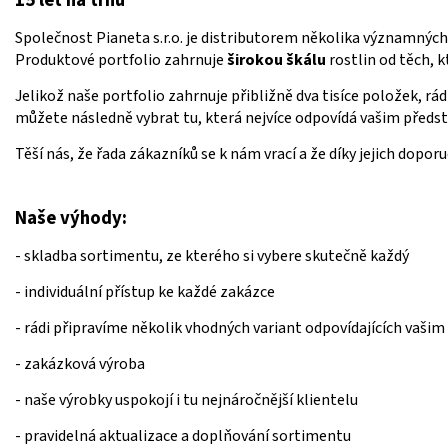
15 let na trhu
Společnost Pianeta s.r.o. je distributorem několika významnýc
Produktové portfolio zahrnuje
širokou škálu
rostlin od těch, 
Jelikož naše portfolio zahrnuje přibližně dva tisíce položek, rá
můžete následně vybrat tu, která nejvíce odpovídá vašim předs
Těší nás, že řada zákazníků se k nám vrací a že díky jejich dopor
Naše výhody:
- skladba sortimentu, ze kterého si vybere skutečně každý
- individuální přístup ke každé zakázce
- rádi připravíme několik vhodných variant odpovídajících vaš
- zakázková výroba
- naše výrobky uspokojí i tu nejnáročnější klientelu
- pravidelná aktualizace a doplňování sortimentu