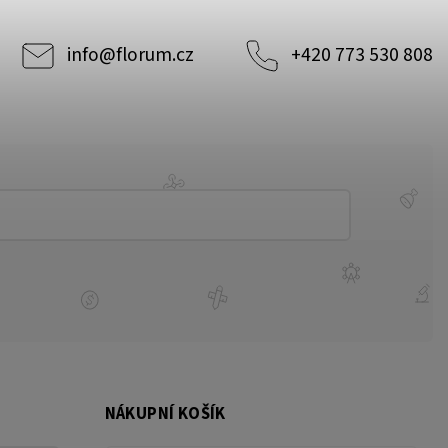
info
@
florum.cz
+420 773 530 808
NÁKUPNÍ KOŠÍK