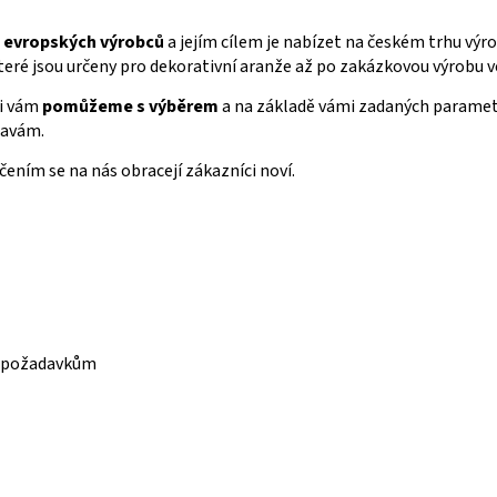
h
evropských výrobců
a jejím cílem je nabízet na českém trhu výr
které jsou určeny pro dekorativní aranže až po zakázkovou výrobu
di vám
pomůžeme s výběrem
a na základě vámi zadaných parametr
tavám.
učením se na nás obracejí zákazníci noví.
im požadavkům