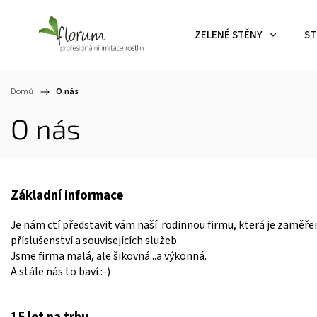
ZELENÉ STĚNY
ST
Domů
/
O nás
O nás
Základní informace
Je nám ctí představit vám naší rodinnou firmu, která je zaměř
příslušenství a souvisejících služeb.
Jsme firma malá, ale šikovná...a výkonná.
A stále nás to baví
:-)