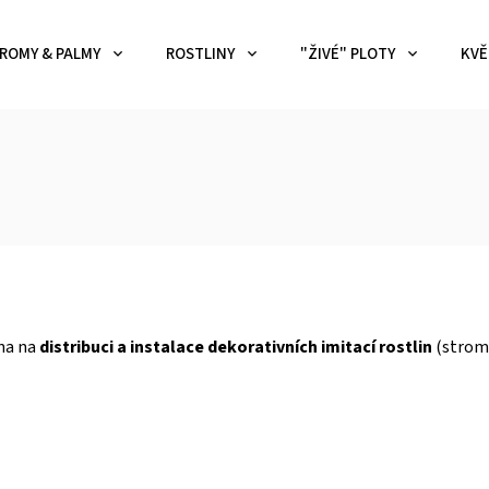
ROMY & PALMY
ROSTLINY
"ŽIVÉ" PLOTY
KVĚ
ena na
distribuci a instalace dekorativních imitací rostlin
(stromů