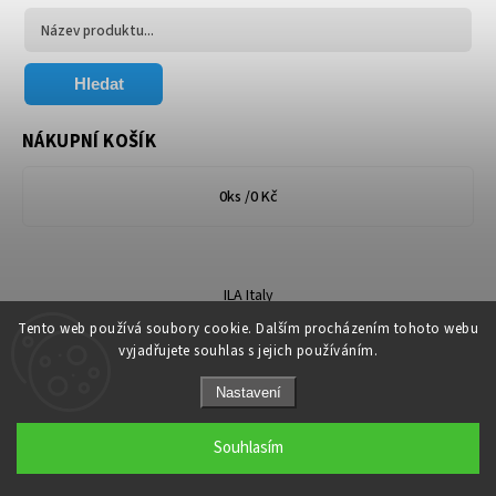
Hledat
NÁKUPNÍ KOŠÍK
0
ks /
0 Kč
ILA Italy
Tento web používá soubory cookie. Dalším procházením tohoto webu
vyjadřujete souhlas s jejich používáním.
Nastavení
Copyright 2026
Florum.cz
. Všechna práva vyhrazena.
Souhlasím
Grafický návrh vytvořil a nakódoval
Shoptak.cz