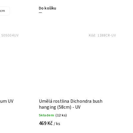
Do košíku
0cm
:
505004UV
Kód:
1188CR-UV
ium UV
Umělá rostlina Dichondra bush
hanging (58cm) - UV
Skladem
(12 ks)
469 Kč
/ ks