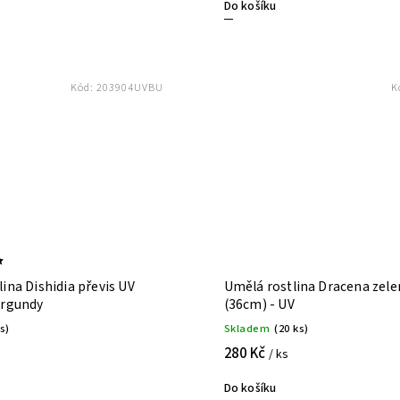
Do košíku
Kód:
203904UVBU
K
ina Dishidia převis UV
Umělá rostlina Dracena zele
urgundy
(36cm) - UV
ks)
Skladem
(20 ks)
280 Kč
/ ks
Do košíku