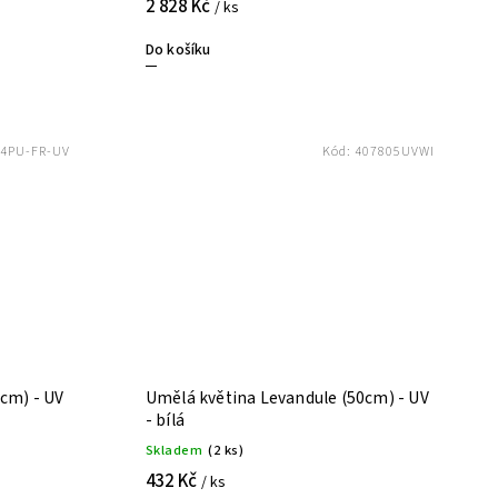
2 828 Kč
/ ks
Do košíku
4PU-FR-UV
Kód:
407805UVWI
cm) - UV
Umělá květina Levandule (50cm) - UV
- bílá
Skladem
(2 ks)
432 Kč
/ ks