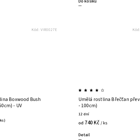
Do košíku
Kód:
VIR0027E
Kód
lina Boxwood Bush
Umělá rostlina Břečťan přev
60cm) - UV
- 100cm)
12 dní
 ks)
740 Kč
od
/ ks
Detail