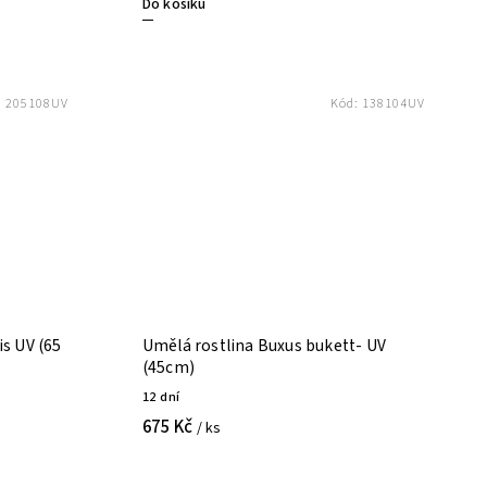
Do košíku
:
205108UV
Kód:
138104UV
is UV (65
Umělá rostlina Buxus bukett- UV
(45cm)
12 dní
675 Kč
/ ks