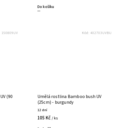
Do košíku
:
150809UV
Kód:
402703UVBU
 UV (90
Umělá rostlina Bamboo bush UV
(25cm) - burgundy
12 dní
105 Kč
/ ks