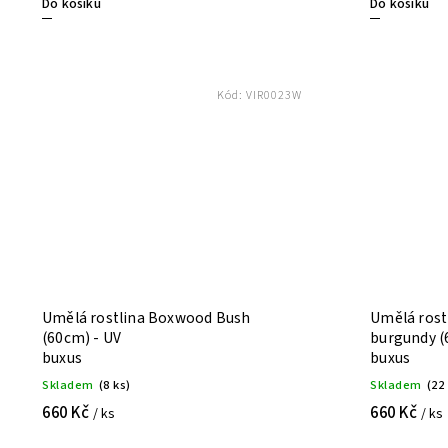
Do košíku
Do košíku
Kód:
VIR0023W
Umělá rostlina Boxwood Bush
Umělá rost
(60cm) - UV
burgundy (
buxus
buxus
Skladem
(8 ks)
Skladem
(22
660 Kč
660 Kč
/ ks
/ ks