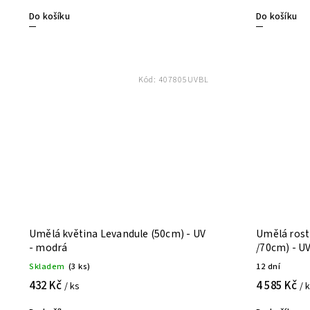
Do košíku
Do košíku
Kód:
407805UVBL
Umělá květina Levandule (50cm) - UV
Umělá rost
- modrá
/70cm) - U
Skladem
(3 ks)
12 dní
432 Kč
4 585 Kč
/ ks
/ 