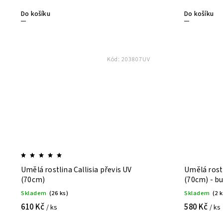
Do košíku
Do košíku
Kód:
203807UV
Umělá rostlina Callisia převis UV
Umělá rostl
(70cm)
(70cm) - b
Skladem
(26 ks)
Skladem
(2 
610 Kč
580 Kč
/ ks
/ ks