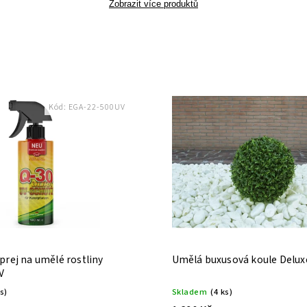
Zobrazit více produktů
Kód:
EGA-22-500UV
prej na umělé rostliny
Umělá buxusová koule Delux
V
ks)
Skladem
(4 ks)