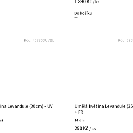
1 890 Kč
/ ks
Do košíku
Kód:
407803UVBL
Kód:
593
ina Levandule (30cm) - UV
Umělá květina Levandule (35
+ FR
ks)
14 dní
290 Kč
/ ks