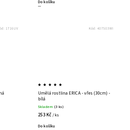
Do košíku
ód:
1716UV
Kód:
407503WI
ná
Umělá rostlina ERICA - vřes (30cm) -
bílá
Skladem
(3 ks)
253 Kč
/ ks
Do košíku