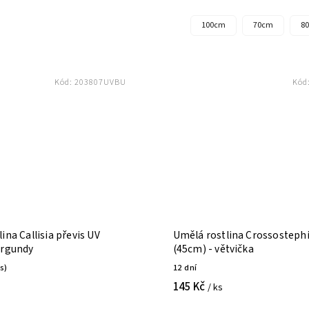
100cm
70cm
8
Kód:
203807UVBU
Kód
ina Callisia převis UV
Umělá rostlina Crossosteph
urgundy
(45cm) - větvička
ks)
12 dní
145 Kč
/ ks