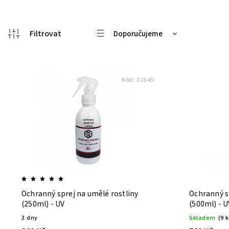
Doporučujeme
Nejlevnější
Nejdražší
Kód:
31545
Nejprodávanější
Abecedně
Ochranný sprej na umělé rostliny
Ochranný s
(250ml) - UV
(500ml) - U
3 dny
Skladem
(9 