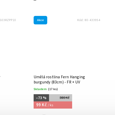
Akce
503RZPP10
Kód:
80-433954
v
Umělá rostlina Fern Hanging
burgundy (83cm) - FR + UV
Skladem
(17 ks)
–73 %
380 Kč
99 Kč
/ ks