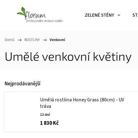
ZELENÉ STĚNY
ST
Domů
/
ROSTLINY
/
Venkovní
Umělé venkovní květiny
Nejprodávanější
Umělá rostlina Honey Grass (80cm) - UV
tráva
12 dní
1 830 Kč