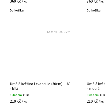
360 Kč
760 Kč
/ ks
/ ks
Do košíku
Do košíku
Kód:
407803UVWI
Umělá květina Levandule (30cm) - UV
Umělá květ
- bílá
- modrá
Skladem
(1 ks)
Skladem
(3 
210 Kč
210 Kč
/ ks
/ ks