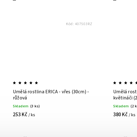
Kód:
407503RZ
Umělá rostlina ERICA - vřes (30cm) -
Umělá rostl
růžová
kvě
Skladem
(3 ks)
Skladem
(2 
253 Kč
380 Kč
/ ks
/ ks