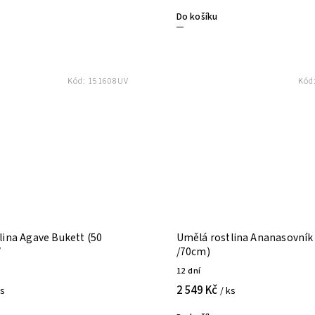
Do košíku
Kód:
151608UV
Kód
lina Agave Bukett (50
Umělá rostlina Ananasovník
V
/70cm)
12 dní
2 549 Kč
ks
/ ks