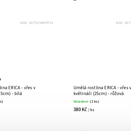
Kód:
407503WIPP10
Kód:
407
ina ERICA - vřes v
Umělá rostlina ERICA - vřes 
tináči (25cm) - bílá
květináči (25cm) - růžová
ks)
Skladem
(2 ks)
380 Kč
/ ks