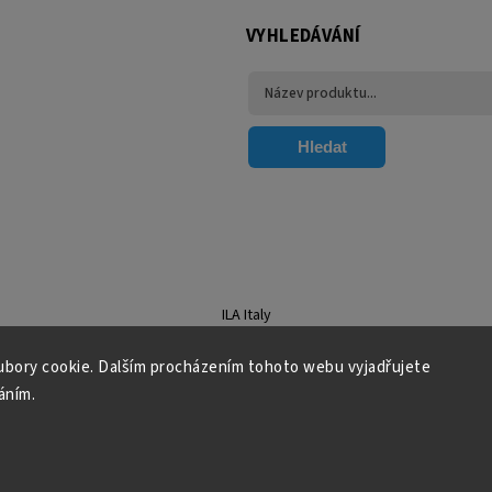
VYHLEDÁVÁNÍ
Hledat
ILA Italy
bory cookie. Dalším procházením tohoto webu vyjadřujete
áním.
Copyright 2026
Florum.cz
. Všechna práva vyhrazena.
Grafický návrh vytvořil a nakódoval
Shoptak.cz