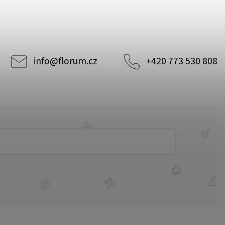
info
@
florum.cz
+420 773 530 808