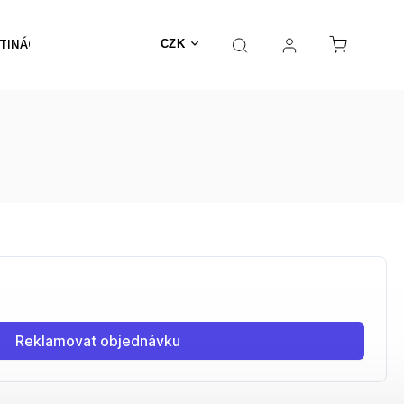
TINÁČE
NEHOŘLAVÉ
Výprodej
MECHY
CZK