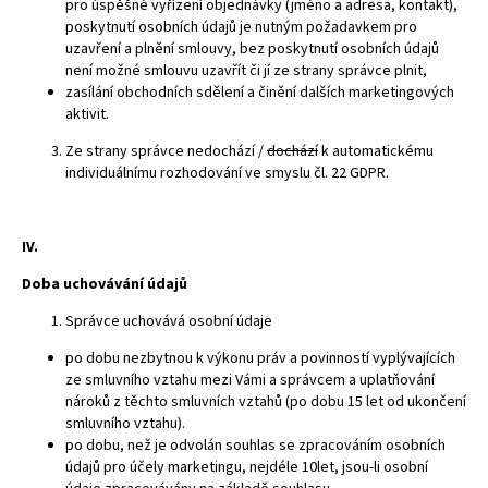
pro úspěšné vyřízení objednávky (jméno a adresa, kontakt),
poskytnutí osobních údajů je nutným požadavkem pro
uzavření a plnění smlouvy, bez poskytnutí osobních údajů
není možné smlouvu uzavřít či jí ze strany správce plnit,
zasílání obchodních sdělení a činění dalších marketingových
aktivit.
Ze strany správce nedochází /
dochází
k automatickému
individuálnímu rozhodování ve smyslu čl. 22 GDPR.
IV.
Doba uchovávání údajů
Správce uchovává osobní údaje
po dobu nezbytnou k výkonu práv a povinností vyplývajících
ze smluvního vztahu mezi Vámi a správcem a uplatňování
nároků z těchto smluvních vztahů (po dobu 15 let od ukončení
smluvního vztahu).
po dobu, než je odvolán souhlas se zpracováním osobních
údajů pro účely marketingu, nejdéle 10let, jsou-li osobní