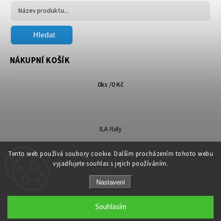
Hledat
NÁKUPNÍ KOŠÍK
0
ks /
0 Kč
ILA Italy
Tento web používá soubory cookie. Dalším procházením tohoto webu
vyjadřujete souhlas s jejich používáním.
Nastavení
Copyright 2026
Florum.cz
. Všechna práva vyhrazena.
Grafický návrh vytvořil a nakódoval
Shoptak.cz
Souhlasím