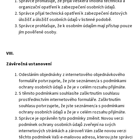
Správce prohlašuje, že přijal veškerá vhodná technická a
organizační opatření k zabezpečení osobních údajů.
Správce přijal technická opatření k zabezpečení datových
úložišť a úložišť osobních údajů v listinné podobě.
Správce prohlašuje, že k osobním údajům mají přístup pouze
jím pověřené osoby.
VIII.
Závěrečná ustanovení
Odesláním objednávky z internetového objednávkového
formuláře potvrzujete, že jste seznámen/a s podmínkami
ochrany osobních údajů a že je v celém rozsahu přijímáte.
S těmito podmínkami souhlasíte zaškrtnutím souhlasu
prostřednictvím internetového formuláře. Zaškrtnutím
souhlasu potvrzujete, že jste seznámen/a s podmínkami
ochrany osobních údajů a že je v celém rozsahu přijímáte.
Správce je oprávněn tyto podmínky změnit. Novou verzi
podmínek ochrany osobních údajů zveřejní na svých
internetových stránkách a zároveň Vám zašle novou verzi
těchto podmínek Vaši e-mailovou adresu, kterou jste správci