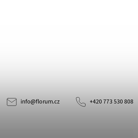
info
@
florum.cz
+420 773 530 808