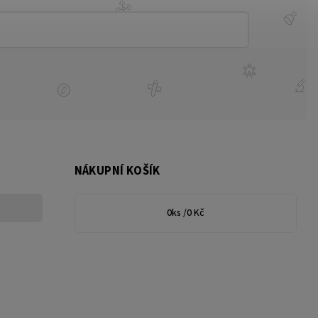
NÁKUPNÍ KOŠÍK
0
ks /
0 Kč