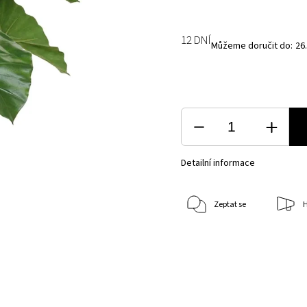
12 DNÍ
Můžeme doručit do:
26
Detailní informace
Zeptat se
H