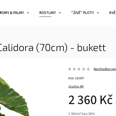
ROMY & PALMY
ROSTLINY
"ŽIVÉ" PLOTY
KVĚ
Calidora (70cm) - bukett
Neohodnoce
Kód:
152007
Značka:
MF
2 360 Kč
1 950 Kč bez DPH