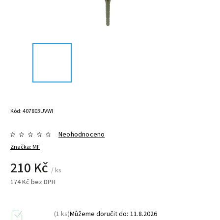
Kód:
407803UVWI
Neohodnoceno
Značka:
MF
210 Kč
/ ks
174 Kč bez DPH
(1 ks)
Můžeme doručit do:
11.8.2026