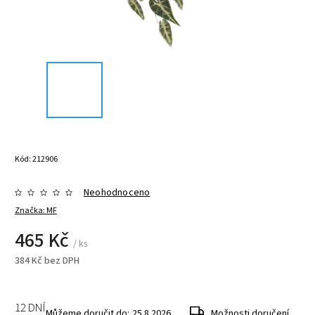
Kód:
212906
Neohodnoceno
Značka:
MF
465 Kč
/ ks
384 Kč bez DPH
12 DNÍ
Můžeme doručit do:
25.8.2026
Možnosti doručení