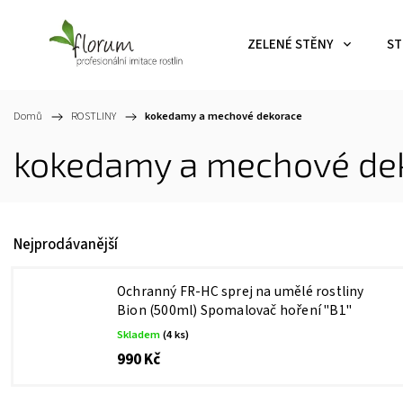
ZELENÉ STĚNY
ST
Domů
/
ROSTLINY
/
kokedamy a mechové dekorace
kokedamy a mechové de
Nejprodávanější
Ochranný FR-HC sprej na umělé rostliny
Bion (500ml)
Spomalovač hoření "B1"
Skladem
(4 ks)
990 Kč