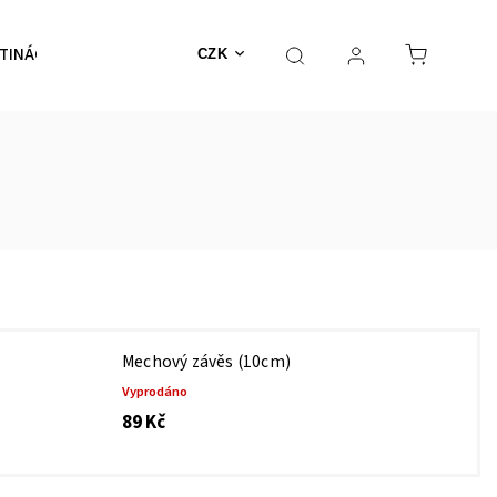
TINÁČE
NEHOŘLAVÉ
Výprodej
MECHY
CZK
Mechový závěs (10cm)
Vyprodáno
89 Kč