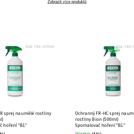
Zobrazit více produktů
Kód:
FRS-SFP500
Kód:
FRS-
R sprej na umělé rostliny
Ochranný FR-HC sprej na um
l)
rostliny Bion (500ml)
 hoření "B1"
Spomalovač hoření "B1"
 ks)
Skladem
(4 ks)