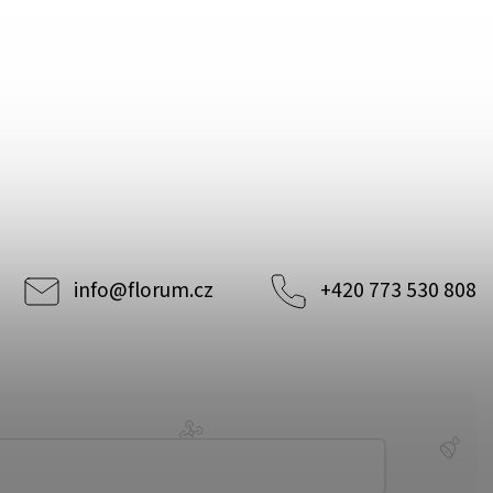
info
@
florum.cz
+420 773 530 808