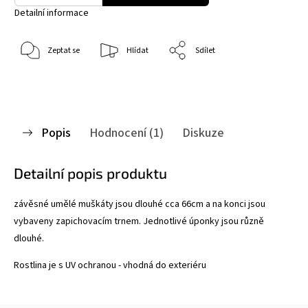
Detailní informace
Zeptat se
Hlídat
Sdílet
Popis
Hodnocení (1)
Diskuze
Detailní popis produktu
závěsné umělé muškáty jsou dlouhé cca 66cm a na konci jsou
vybaveny zapichovacím trnem. Jednotlivé úponky jsou různě
dlouhé.
Rostlina je s UV ochranou - vhodná do exteriéru