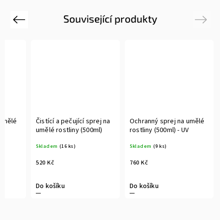
Související produkty
Previous
Next
 umělé
Čistící a pečující sprej na
Ochranný sprej na umělé
V
umělé rostliny (500ml)
rostliny (500ml) - UV
Skladem
(16 ks)
Skladem
(9 ks)
520 Kč
760 Kč
Do košíku
Do košíku