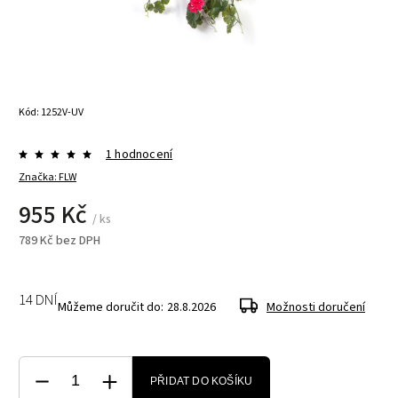
Kód:
1252V-UV
1 hodnocení
Značka:
FLW
955 Kč
/ ks
789 Kč bez DPH
14 DNÍ
Můžeme doručit do:
28.8.2026
Možnosti doručení
PŘIDAT DO KOŠÍKU