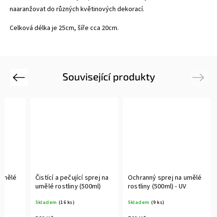
naaranžovat do různých květinových dekorací.
Celková délka je 25cm, šíře cca 20cm.
Související produkty
Previous
Next
 umělé
Čistící a pečující sprej na
Ochranný sprej na umělé
V
umělé rostliny (500ml)
rostliny (500ml) - UV
Skladem
(16 ks)
Skladem
(9 ks)