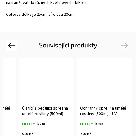
naaranžovat do různých květinových dekorací.
Celková délka je 25cm, šíře cca 20cm.
Související produkty
Previous
Next
 umělé
Čistící a pečující sprej na
Ochranný sprej na umělé
V
umělé rostliny (500ml)
rostliny (500ml) - UV
Skladem
(16 ks)
Skladem
(9 ks)
520 Kč
760 Kč