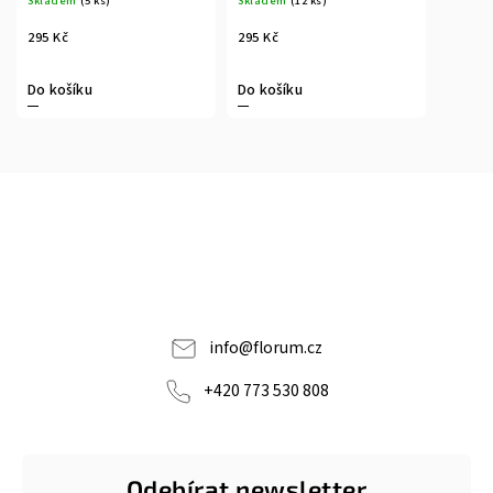
Skladem
(5 ks)
Skladem
(12 ks)
295 Kč
295 Kč
Do košíku
Do košíku
info
@
florum.cz
+420 773 530 808
Odebírat newsletter