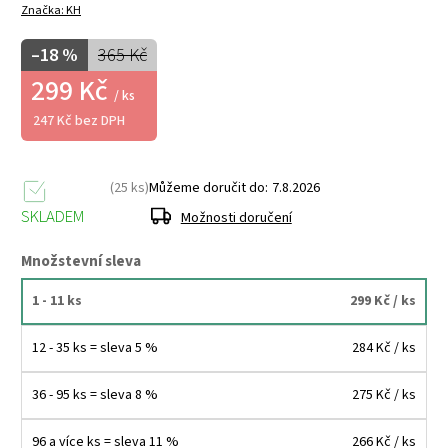
Značka:
KH
–18 %
365 Kč
299 Kč
/ ks
247 Kč bez DPH
(25 ks)
Můžeme doručit do:
7.8.2026
SKLADEM
Možnosti doručení
Množstevní sleva
1 - 11 ks
299 Kč
/ ks
12 - 35 ks = sleva 5 %
284 Kč
/ ks
36 - 95 ks = sleva 8 %
275 Kč
/ ks
96 a více ks = sleva 11 %
266 Kč
/ ks