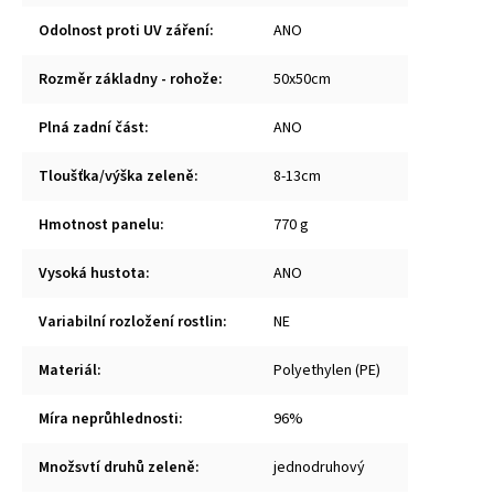
Odolnost proti UV záření
:
ANO
Rozměr základny - rohože
:
50x50cm
Plná zadní část
:
ANO
Tloušťka/výška zeleně
:
8-13cm
Hmotnost panelu
:
770 g
Vysoká hustota
:
ANO
Variabilní rozložení rostlin
:
NE
Materiál
:
Polyethylen (PE)
Míra neprůhlednosti
:
96%
Množsvtí druhů zeleně
:
jednodruhový