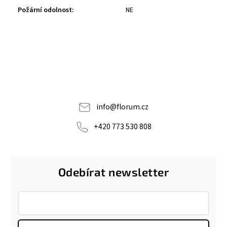
Požární odolnost
:
NE
info
@
florum.cz
+420 773 530 808
Odebírat newsletter