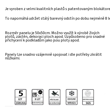
Je vyroben z velmi kvalitních plastů s patentovaným blokáto
To napomáhá udržet stálý barevný odstín 
po dobu nejméně 8 le
Rozměr panelu je 50x50cm. Možno využít k výrobě živých
plotů, zástěn, dekoraci ploch apod. Uzpůsobeno pro snadné
přichycení k podkladům jako jsou ploty apod.
Panely lze snadno vzájemně spojovat i dle potřeby zkrátit
nůžkami.