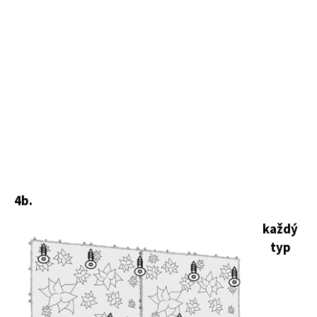
4b.
každý
typ