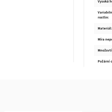
Vysoká h
Variabiln
rostlin
:
Materiál
:
Míra nep
Množsvtí
Požární 