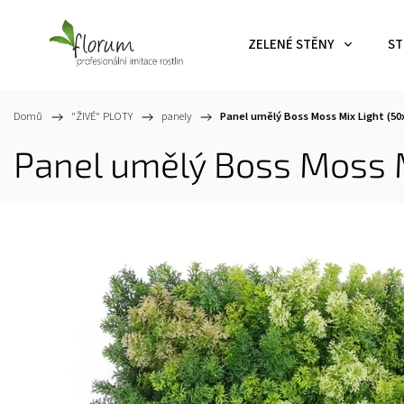
ZELENÉ STĚNY
ST
Domů
/
"ŽIVÉ" PLOTY
/
panely
/
Panel umělý Boss Moss Mix Light (5
Panel umělý Boss Moss 