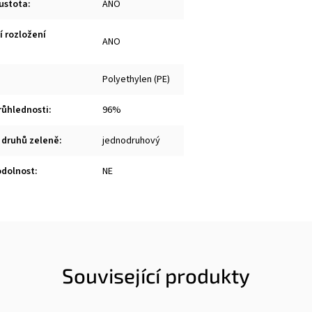
ustota
:
ANO
í rozložení
ANO
Polyethylen (PE)
růhlednosti
:
96%
 druhů zeleně
:
jednodruhový
odolnost
:
NE
Související produkty