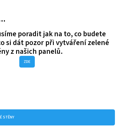
..
síme poradit jak na to, co budete
o si dát pozor při vytváření zelené
ěny z našich panelů.
ZDE
NÉ STĚNY