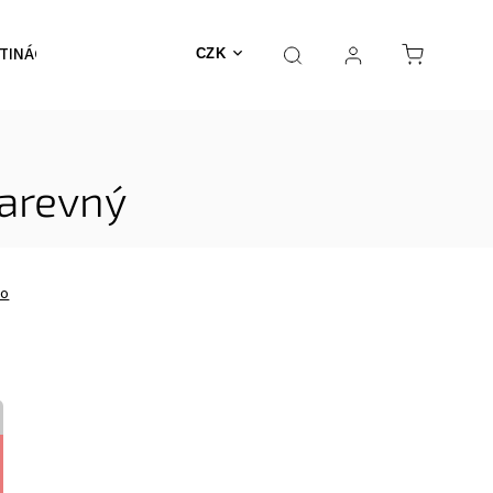
TINÁČE
NEHOŘLAVÉ
Výprodej
MECHY
CZK
barevný
no