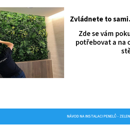
Zvládnete to sami.
Zde se vám poku
potřebovat a na c
st
NÁVOD NA INSTALACI PENELŮ - ZELE