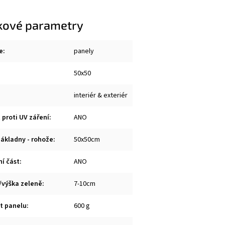
kové parametry
e
:
panely
50x50
:
interiér & exteriér
 proti UV záření
:
ANO
ákladny - rohože
:
50x50cm
ní část
:
ANO
/výška zeleně
:
7-10cm
t panelu
:
600 g