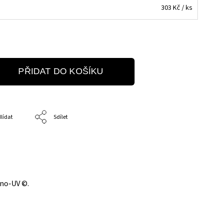
303 Kč
/ ks
PŘIDAT DO KOŠÍKU
lídat
Sdílet
ano-UV ©.