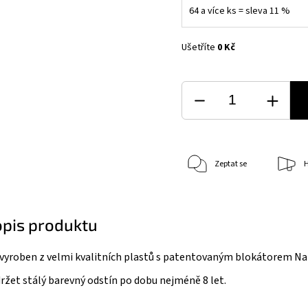
64 a více ks = sleva 11 %
Ušetříte
0 Kč
Zeptat se
H
opis produktu
 vyroben z velmi kvalitních plastů s patentovaným blokátorem N
žet stálý barevný odstín po dobu nejméně 8 let.