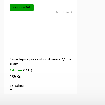
Více za méně
Kód:
SP2410
Samolepící páska oboustranná 2,4cm
(10m)
Skladem
(15 ks)
159 Kč
Do košíku