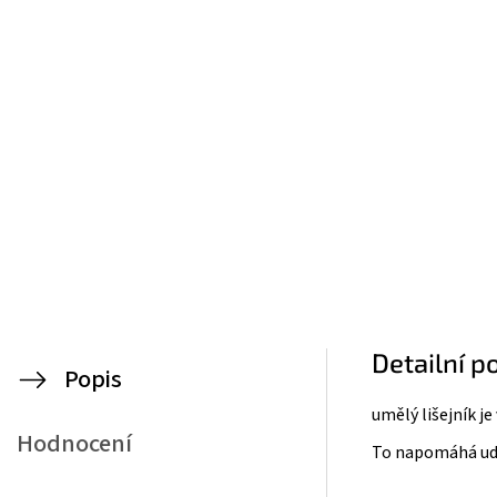
Detailní p
Popis
umělý lišejník j
e
Hodnocení
To napomáhá udr