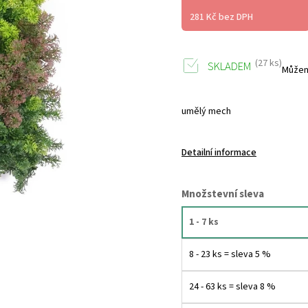
281 Kč bez DPH
(27 ks)
SKLADEM
Můžem
umělý mech
Detailní informace
Množstevní sleva
1 - 7 ks
8 - 23 ks = sleva 5 %
24 - 63 ks = sleva 8 %