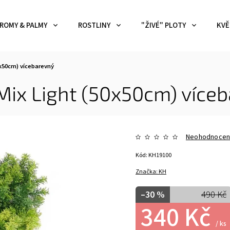
ROMY & PALMY
ROSTLINY
"ŽIVÉ" PLOTY
KVĚ
0x50cm)
vícebarevný
Mix Light (50x50cm)
více
Neohodnoce
Kód:
KH19100
Značka:
KH
–30 %
490 Kč
340 Kč
/ ks