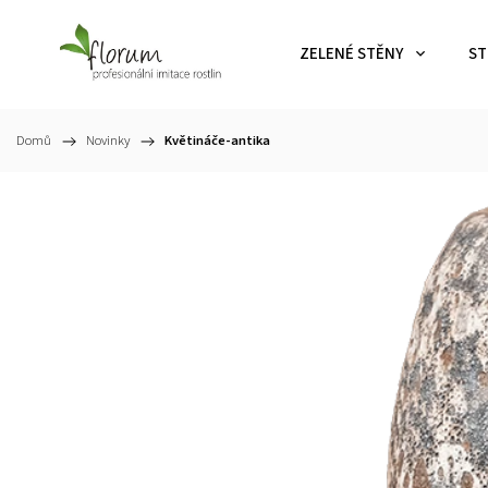
ZELENÉ STĚNY
ST
Domů
/
Novinky
/
Květináče-antika