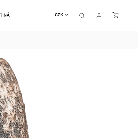
TINÁČE
NEHOŘLAVÉ
Výprodej
MECHY
CZK