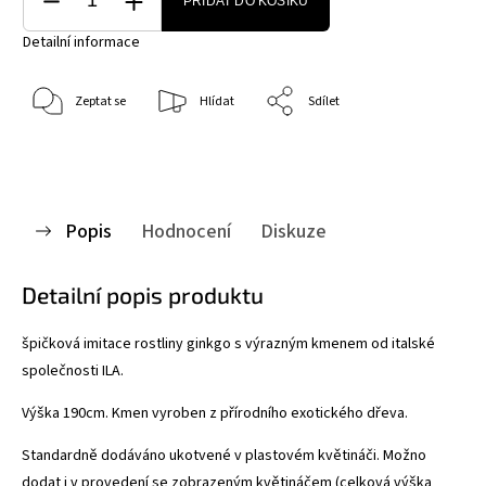
PŘIDAT DO KOŠÍKU
Detailní informace
Zeptat se
Hlídat
Sdílet
Popis
Hodnocení
Diskuze
Detailní popis produktu
špičková imitace rostliny ginkgo s výrazným kmenem od italské
společnosti ILA.
Výška 190cm. Kmen vyroben z přírodního exotického dřeva.
Standardně dodáváno ukotvené v plastovém květináči. Možno
dodat i v provedení se zobrazeným květináčem (celková výška