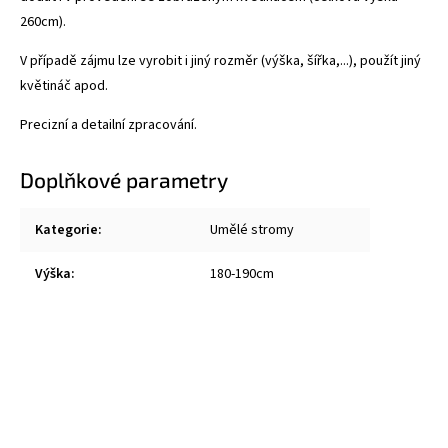
260cm).
V případě zájmu lze vyrobit i jiný rozměr (výška, šířka,...), použít jiný
květináč apod.
Precizní a detailní zpracování.
Doplňkové parametry
Kategorie
:
Umělé stromy
Výška
:
180-190cm