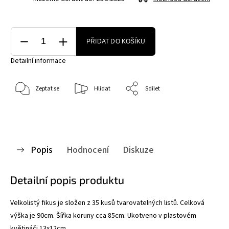
PŘIDAT DO KOŠÍKU
Detailní informace
Zeptat se
Hlídat
Sdílet
Popis
Hodnocení
Diskuze
Detailní popis produktu
Velkolistý fikus je složen z 35 kusů tvarovatelných listů. Celková
výška je 90cm. Šířka koruny cca 85cm. Ukotveno v plastovém
květináči 13x12cm.