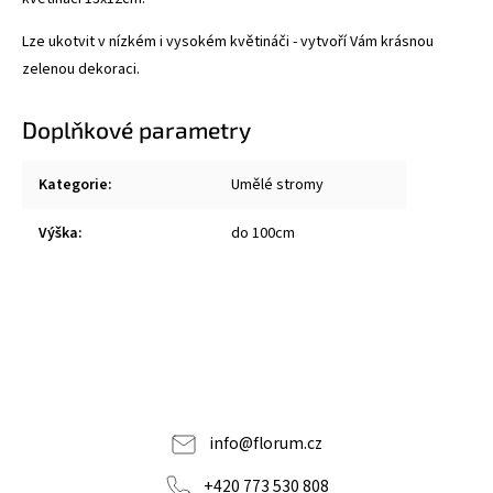
Lze ukotvit v nízkém i vysokém květináči - vytvoří Vám krásnou
zelenou dekoraci.
Doplňkové parametry
Kategorie
:
Umělé stromy
Výška
:
do 100cm
info
@
florum.cz
+420 773 530 808