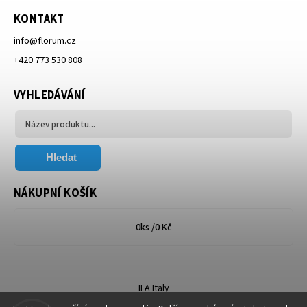
KONTAKT
info
@
florum.cz
+420 773 530 808
VYHLEDÁVÁNÍ
Hledat
NÁKUPNÍ KOŠÍK
0
ks /
0 Kč
ILA Italy