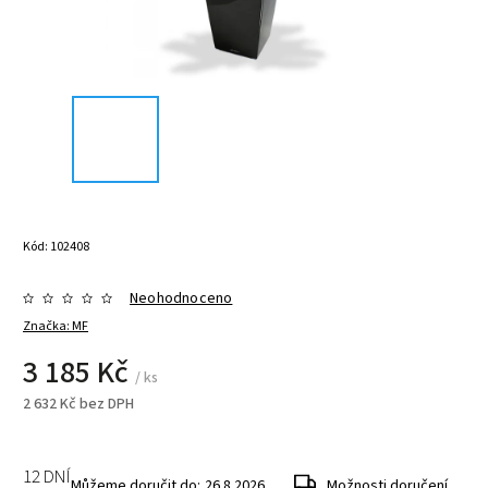
Kód:
102408
Neohodnoceno
Značka:
MF
3 185 Kč
/ ks
2 632 Kč bez DPH
12 DNÍ
Můžeme doručit do:
26.8.2026
Možnosti doručení