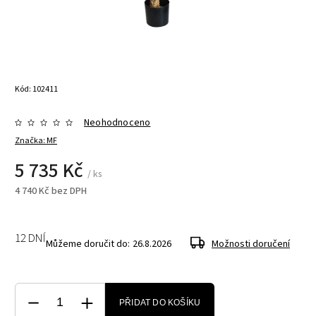
Kód:
102411
Neohodnoceno
Značka:
MF
5 735 Kč
/ ks
4 740 Kč bez DPH
12 DNÍ
Můžeme doručit do:
26.8.2026
Možnosti doručení
PŘIDAT DO KOŠÍKU