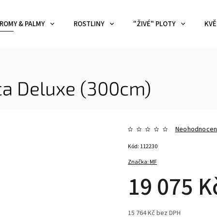
ROMY & PALMY
ROSTLINY
"ŽIVÉ" PLOTY
KVĚ
ca Deluxe (300cm)
Neohodnoce
Kód:
112230
Značka:
MF
19 075 K
15 764 Kč bez DPH