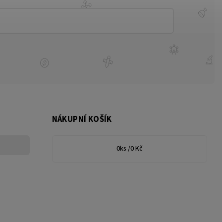
NÁKUPNÍ KOŠÍK
0
ks /
0 Kč