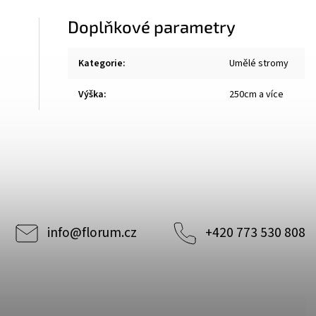
Doplňkové parametry
Kategorie
:
Umělé stromy
Výška
:
250cm a více
info
@
florum.cz
+420 773 530 808