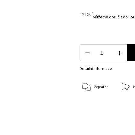
12 DNÍ
Můžeme doručit do:
24
Detailní informace
Zeptat se
H