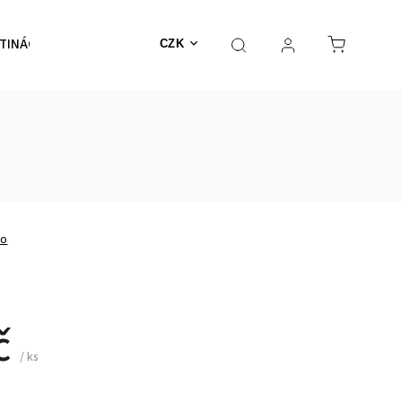
TINÁČE
NEHOŘLAVÉ
Výprodej
MECHY
CZK
no
č
/ ks