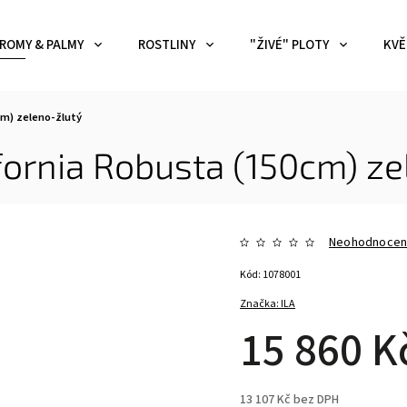
ROMY & PALMY
ROSTLINY
"ŽIVÉ" PLOTY
KVĚ
0cm)
zeleno-žlutý
fornia Robusta (150cm)
ze
Neohodnoce
Kód:
1078001
Značka:
ILA
15 860 K
13 107 Kč bez DPH