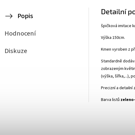
Detailní p
Popis
špičková imitace k
Hodnocení
Výška 150cm.
Diskuze
Kmen vyroben z př
Standardně dodává
zobrazeným květiná
(výška, šířka,...), 
Precizní a detailní
Barva listů
zeleno-