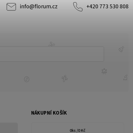
info
@
florum.cz
+420 773 530 808
NÁKUPNÍ KOŠÍK
0
ks /
0 Kč