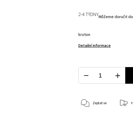
2-4 TÝDNY
Můžeme doručit do
kroton
Detailní informace
Zeptat se
H