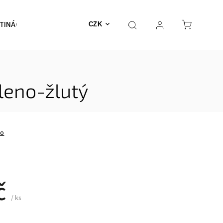
TINÁČE
NEHOŘLAVÉ
Výprodej
MECHY
CZK
leno-žlutý
no
č
/ ks