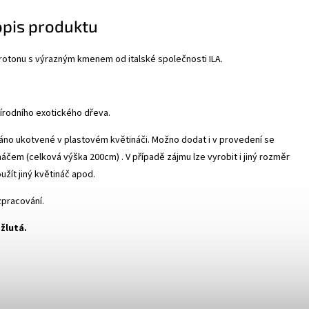
opis produktu
rotonu s výrazným kmenem od italské společnosti ILA.
írodního exotického dřeva.
no ukotvené v plastovém květináči. Možno dodat i v provedení se
čem (celková výška 200cm) . V případě zájmu lze vyrobit i jiný rozměr
použít jiný květináč apod.
 zpracování.
žlutá.