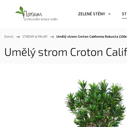
ZELENÉ STĚNY
ST
Domů
/
STROMY & PALMY
/
Umělý strom Croton California Robusta (15
Umělý strom Croton Cali