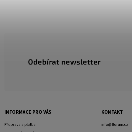
Odebírat newsletter
INFORMACE PRO VÁS
KONTAKT
Přeprava a platba
info
@
florum.cz