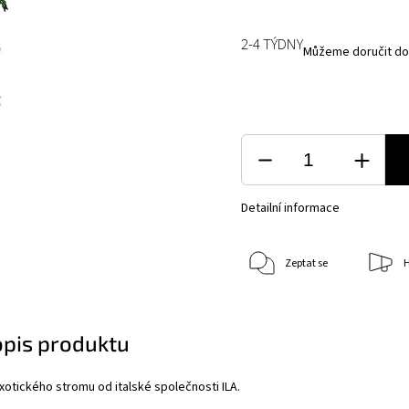
2-4 TÝDNY
Můžeme doručit do
Detailní informace
Zeptat se
H
opis produktu
xotického stromu od italské společnosti ILA.