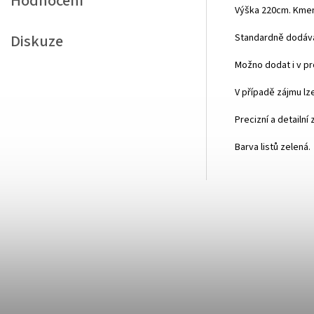
Hodnocení
Výška 220cm. Kmen
Diskuze
Standardně dodává
Možno dodat i v p
V případě zájmu lze 
Precizní a detailní
Barva listů zelená.