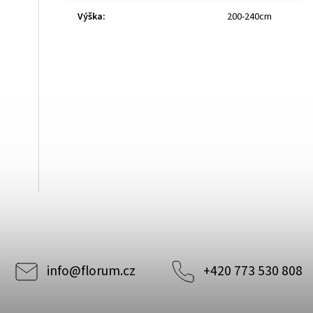
Výška
:
200-240cm
info
@
florum.cz
+420 773 530 808