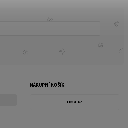
NÁKUPNÍ KOŠÍK
0
ks /
0 Kč