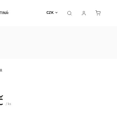
TINÁČE
NEHOŘLAVÉ
Výprodej
MECHY
CZK
no
č
/ ks