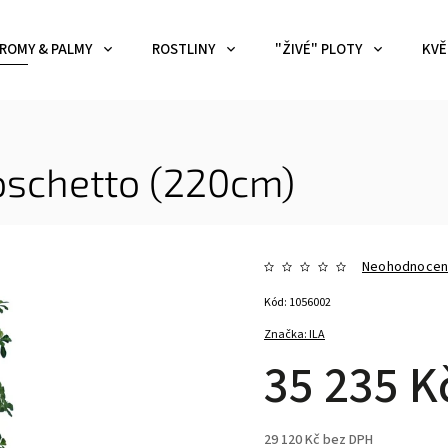
ROMY & PALMY
ROSTLINY
"ŽIVÉ" PLOTY
KVĚ
oschetto (220cm)
Neohodnoce
Kód:
1056002
Značka:
ILA
35 235 K
29 120 Kč bez DPH