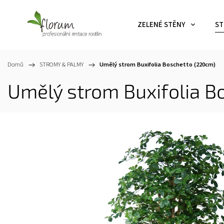
ZELENÉ STĚNY
ST
Domů
/
STROMY & PALMY
/
Umělý strom Buxifolia Boschetto (220cm)
Umělý strom Buxifolia B