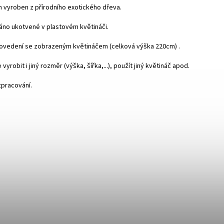
 vyroben z přírodního exotického dřeva.
no ukotvené v plastovém květináči.
rovedení se zobrazeným květináčem (celková výška 220cm) .
vyrobit i jiný rozměr (výška, šířka,...), použít jiný květináč apod.
 zpracování.