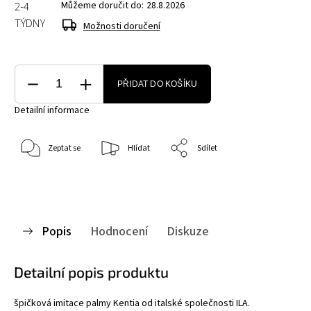
2-4
Můžeme doručit do:
28.8.2026
TÝDNY
Možnosti doručení
PŘIDAT DO KOŠÍKU
Detailní informace
Zeptat se
Hlídat
Sdílet
Popis
Hodnocení
Diskuze
Detailní popis produktu
špičková imitace palmy Kentia od italské společnosti ILA.