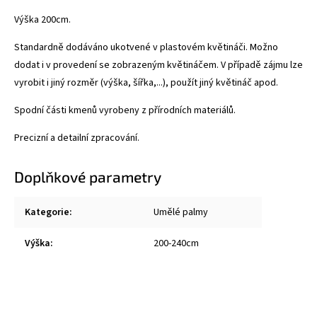
Výška 200cm.
Standardně dodáváno ukotvené v plastovém květináči. Možno
dodat i v provedení se zobrazeným květináčem. V případě zájmu lze
vyrobit i jiný rozměr (výška, šířka,...), použít jiný květináč apod.
Spodní části kmenů vyrobeny z přírodních materiálů.
Precizní a detailní zpracování.
Doplňkové parametry
Kategorie
:
Umělé palmy
Výška
:
200-240cm