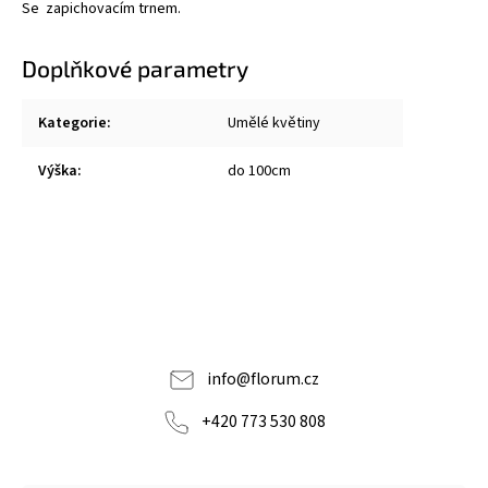
Se zapichovacím trnem.
Doplňkové parametry
Kategorie
:
Umělé květiny
Výška
:
do 100cm
info
@
florum.cz
+420 773 530 808