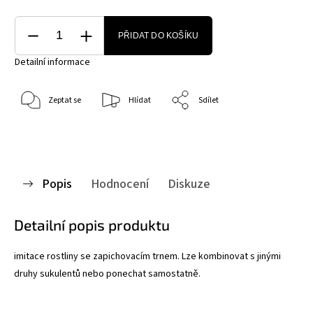
PŘIDAT DO KOŠÍKU
Detailní informace
Zeptat se
Hlídat
Sdílet
Popis
Hodnocení
Diskuze
Detailní popis produktu
imitace rostliny se zapichovacím trnem. Lze kombinovat s jinými
druhy sukulentů nebo ponechat samostatně.