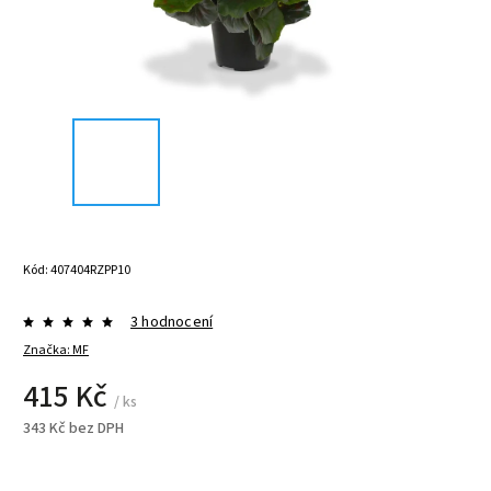
Kód:
407404RZPP10
3 hodnocení
Značka:
MF
415 Kč
/ ks
343 Kč bez DPH