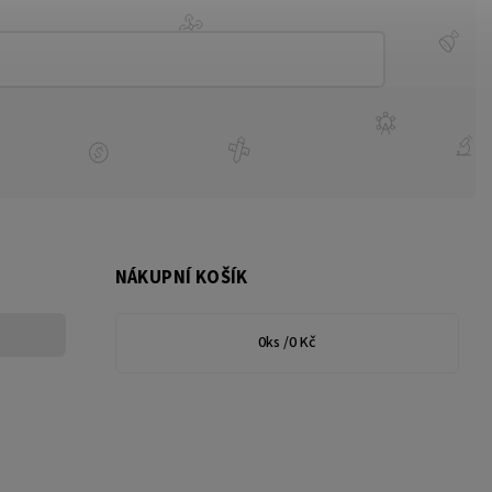
NÁKUPNÍ KOŠÍK
0
ks /
0 Kč