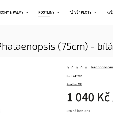
ROMY & PALMY
ROSTLINY
"ŽIVÉ" PLOTY
KVĚ
Phalaenopsis (75cm) - bílá
Neohodnoce
Kód:
443207
Značka:
MF
1 040 Kč
860 Kč bez DPH