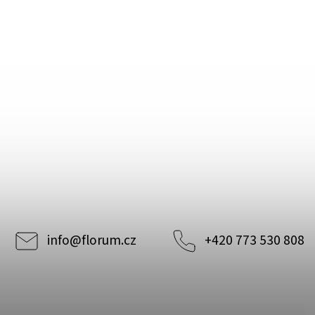
info
@
florum.cz
+420 773 530 808