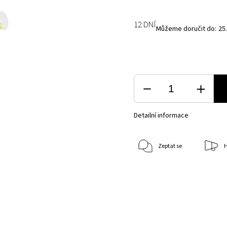
12 DNÍ
Můžeme doručit do:
25
Detailní informace
Zeptat se
H