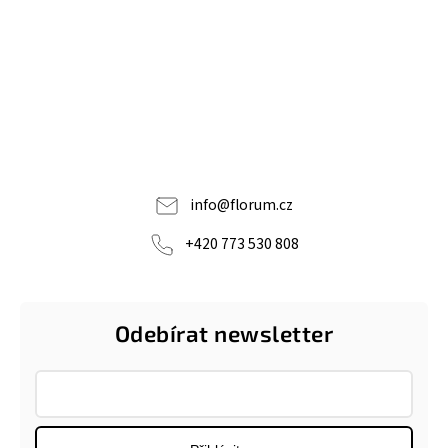
info
@
florum.cz
+420 773 530 808
Odebírat newsletter