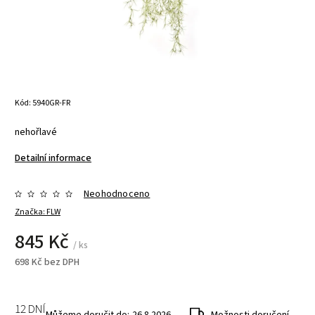
Kód:
5940GR-FR
nehořlavé
Detailní informace
Neohodnoceno
Značka:
FLW
845 Kč
/ ks
698 Kč bez DPH
12 DNÍ
Můžeme doručit do:
26.8.2026
Možnosti doručení