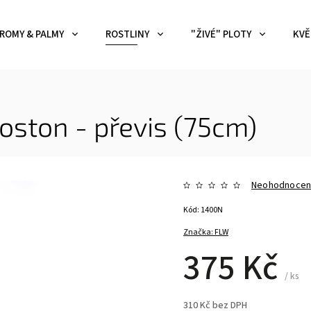
ROMY & PALMY
ROSTLINY
"ŽIVÉ" PLOTY
KVĚ
oston - převis (75cm)
Neohodnoce
Kód:
1400N
Značka:
FLW
375 Kč
/ ks
310 Kč bez DPH