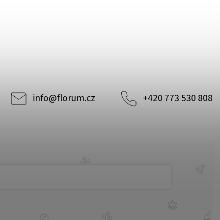
info
@
florum.cz
+420 773 530 808