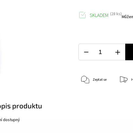
(28 ks)
SKLADEM
Můžem
Zeptat se
H
opis produktu
ní dostupný