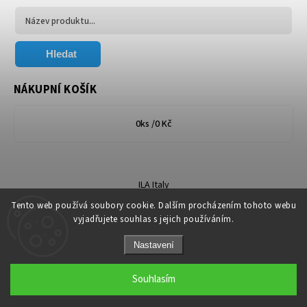
Hledat
NÁKUPNÍ KOŠÍK
0
ks /
0 Kč
ILA Italy
Tento web používá soubory cookie. Dalším procházením tohoto webu
vyjadřujete souhlas s jejich používáním.
Nastavení
Copyright 2026
Florum.cz
. Všechna práva vyhrazena.
Souhlasím
Grafický návrh vytvořil a nakódoval
Shoptak.cz