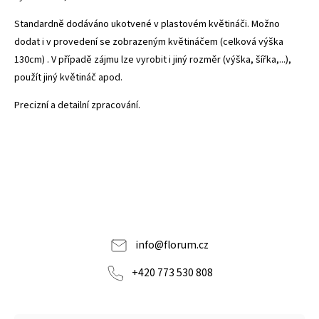
Standardně dodáváno ukotvené v plastovém květináči. Možno
dodat i v provedení se zobrazeným květináčem (celková výška
130cm) . V případě zájmu lze vyrobit i jiný rozměr (výška, šířka,...),
použít jiný květináč apod.
Precizní a detailní zpracování.
info
@
florum.cz
+420 773 530 808