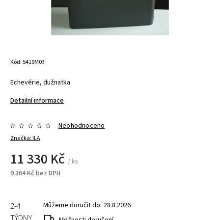
Kód:
5419M03
Echevérie, dužnatka
Detailní informace
Neohodnoceno
Značka:
ILA
11 330 Kč
/ ks
9 364 Kč bez DPH
2-4
Můžeme doručit do:
28.8.2026
TÝDNY
Možnosti doručení