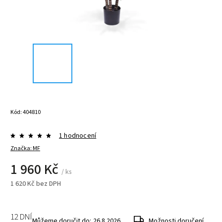
Kód:
404810
1 hodnocení
Značka:
MF
1 960 Kč
/ ks
1 620 Kč bez DPH
12 DNÍ
Můžeme doručit do:
26.8.2026
Možnosti doručení