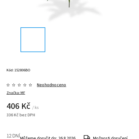
Kód:
152806BO
Neohodnoceno
Značka:
MF
406 Kč
/ ks
336 Kč bez DPH
12 DNÍ
Můžeme doručit do:
26.8.2026
Možnosti doručení