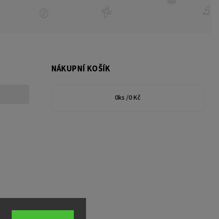
NÁKUPNÍ KOŠÍK
0
ks /
0 Kč