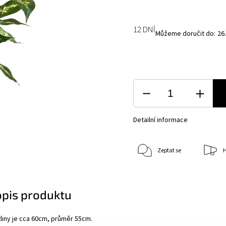
12 DNÍ
Můžeme doručit do:
26
Detailní informace
Zeptat se
H
opis produktu
liny je cca 60cm, průměr 55cm.