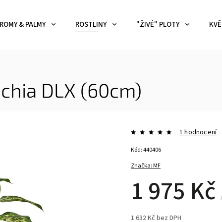
ROMY & PALMY
ROSTLINY
"ŽIVÉ" PLOTY
KVĚ
achia DLX (60cm)
1 hodnocení
Kód:
440406
Značka:
MF
1 975 Kč
1 632 Kč bez DPH