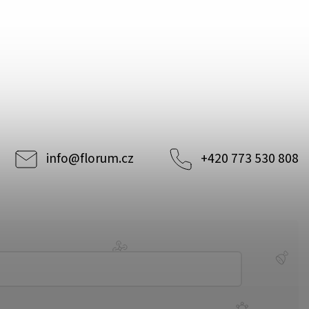
info
@
florum.cz
+420 773 530 808