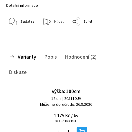
Detailní informace
Zeptat se
Hlídat
Sdílet
Varianty
Popis
Hodnocení (2)
Diskuze
výška: 100cm
12 dní
| 205110UV
Můžeme doručit do:
26.8.2026
1 175 Kč
/ ks
971 Kč bez DPH