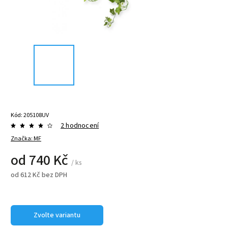
Kód:
205108UV
2 hodnocení
Značka:
MF
od
740 Kč
/ ks
od
612 Kč
bez DPH
Zvolte variantu