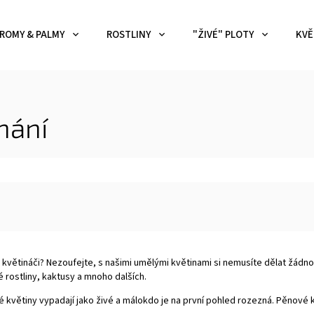
ROMY & PALMY
ROSTLINY
"ŽIVÉ" PLOTY
KVĚ
nání
 v květináči? Nezoufejte, s našimi umělými květinami si nemusíte dělat žádn
 rostliny, kaktusy a mnoho dalších.
é květiny vypadají jako živé a málokdo je na první pohled rozezná. Pěnové