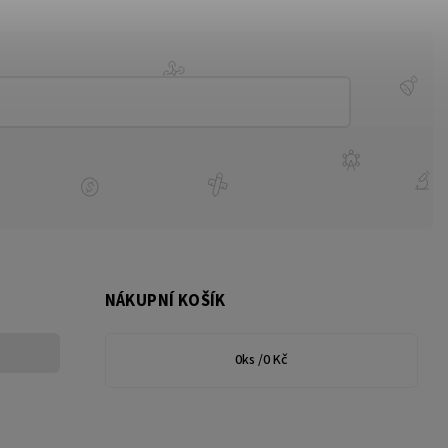
NÁKUPNÍ KOŠÍK
0
ks /
0 Kč