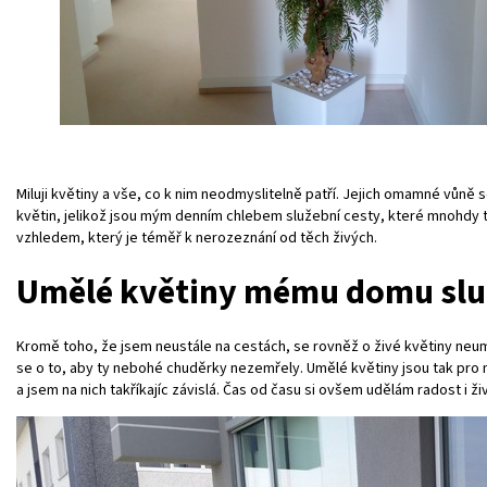
Miluji květiny a vše, co k nim neodmyslitelně patří. Jejich omamné vůně 
květin, jelikož jsou mým denním chlebem služební cesty, které mnohdy tr
vzhledem, který je téměř k nerozeznání od těch živých.
Umělé květiny mému domu slu
Kromě toho, že jsem neustále na cestách, se rovněž o živé květiny neumí
se o to, aby ty nebohé chuděrky nezemřely. Umělé květiny jsou tak pro 
a jsem na nich takříkajíc závislá. Čas od času si ovšem udělám radost i ž