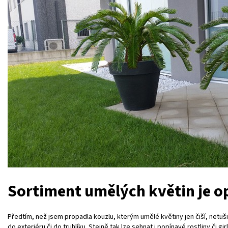
Sortiment umělých květin je o
Předtím, než jsem propadla kouzlu, kterým umělé květiny jen čiší, netuši
do exteriéru či do truhlíku. Stejně tak lze sehnat i popínavé rostliny č