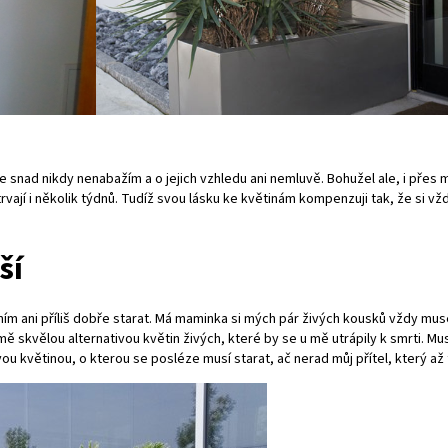
se snad nikdy nenabažím a o jejich vzhledu ani nemluvě. Bohužel ale, i pře
vají i několik týdnů. Tudíž svou lásku ke květinám kompenzuji tak, že si vž
ší
m ani příliš dobře starat. Má maminka si mých pár živých kousků vždy muse
mě skvělou alternativou květin živých, které by se u mě utrápily k smrti. 
ivou květinou, o kterou se posléze musí starat, ač nerad můj přítel, který 