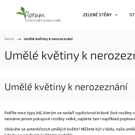
ZELENÉ STĚNY
ST
Domů
/
Umělé květiny k nerozeznání
Umělé květiny k nerozez
Umělé květiny k nerozeznání
Patříte mezi typy lidí, kterým se nedaří vypěstovat krásné živé rostliny
nemáme jenom pokojové rostliny velké, najdete tam i například popínavé
Obáváte se autentičnosti umělých květin? Můžete být v klidu, naše uměl