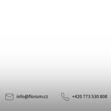
info
@
florum.cz
+420 773 530 808