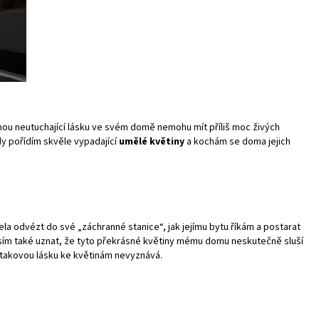
s mou neutuchající lásku ve svém domě nemohu mít příliš moc živých
dy pořídím skvěle vypadající
umělé květiny
a kochám se doma jejich
la odvézt do své „záchranné stanice“, jak jejímu bytu říkám a postarat
Musím také uznat, že tyto překrásné květiny mému domu neskutečně sluší
až takovou lásku ke květinám nevyznává.