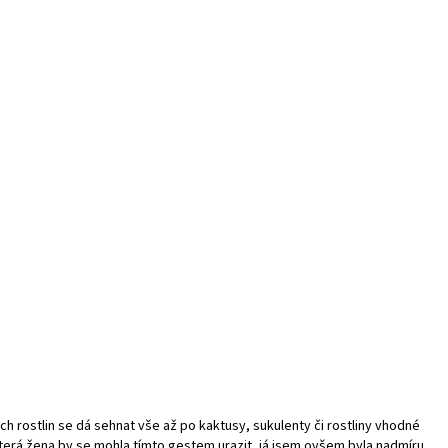
ch rostlin se dá sehnat vše až po kaktusy, sukulenty či rostliny vhodné
ěkterá žena by se mohla tímto gestem urazit, já jsem ovšem byla nadmíru