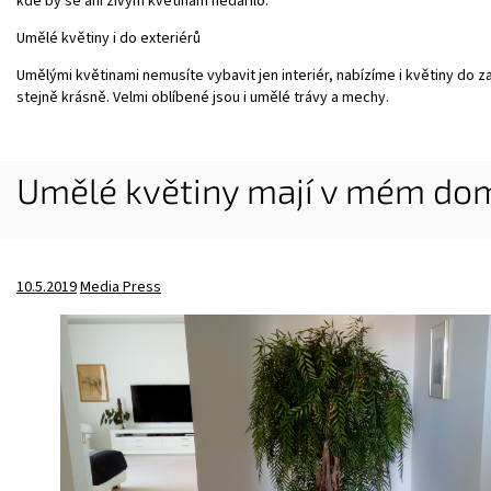
kde by se ani živým květinám nedařilo.
Umělé květiny i do exteriérů
Umělými květinami nemusíte vybavit jen interiér, nabízíme i květiny do 
stejně krásně. Velmi oblíbené jsou i umělé trávy a mechy.
Umělé květiny mají v mém dom
10.5.2019
Media Press