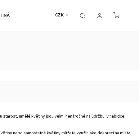
TINÁČE
NEHOŘLAVÉ
Výprodej
MECHY
CZK
ou starost, umělé květiny jsou velmi nenáročné na údržbu. V nabídce
 květiny nebo samostatné květiny můžete využít jako dekoraci na místa,