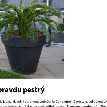
pravdu pestrý
la jsem, jak velký sortiment umělých květin skutečně existuje. Od pokojový
i girlandy. Nedávno mě dokonce můj přítel překvapil umělým pugetem růží. N