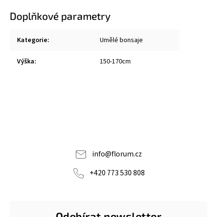
Doplňkové parametry
Kategorie
:
Umělé bonsaje
Výška
:
150-170cm
info
@
florum.cz
+420 773 530 808
Odebírat newsletter