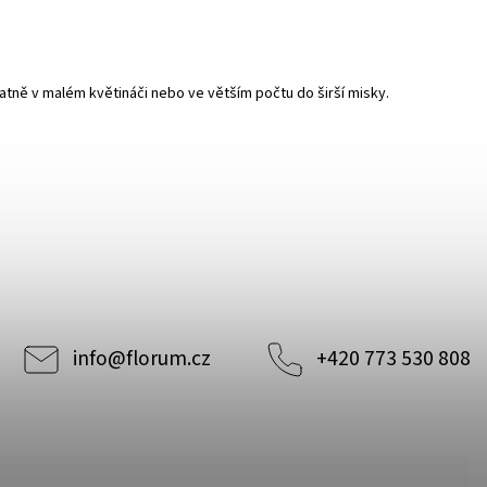
atně v malém květináči nebo ve větším počtu do širší misky.
info
@
florum.cz
+420 773 530 808