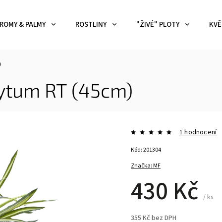
ROMY & PALMY
ROSTLINY
"ŽIVÉ" PLOTY
KVĚ
)
hytum RT (45cm)
1 hodnocení
Kód:
201304
Značka:
MF
430 Kč
/ ks
355 Kč bez DPH