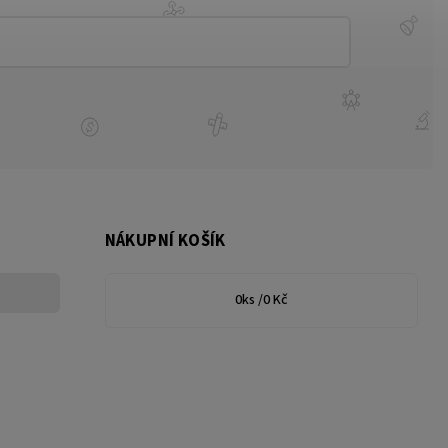
NÁKUPNÍ KOŠÍK
0
ks /
0 Kč