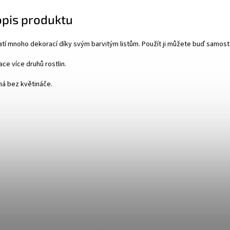
opis produktu
atí mnoho dekorací díky svým barvitým listům. Použít ji můžete buď samost
ce více druhů rostlin.
ná bez květináče.