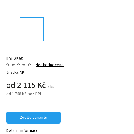
Kód:
WE862
Neohodnoceno
Značka:
NK
od
2 115 Kč
/ ks
od
1 748 Kč
bez DPH
Zvolte variantu
Detailní informace