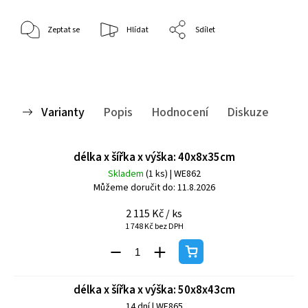
Zeptat se
Hlídat
Sdílet
Varianty
Popis
Hodnocení
Diskuze
délka x šířka x výška: 40x8x35cm
Skladem
(1 ks)
| WE862
Můžeme doručit do:
11.8.2026
2 115 Kč
/ ks
1 748 Kč bez DPH
délka x šířka x výška: 50x8x43cm
14 dní
| WE865