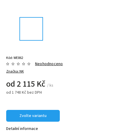
Kód:
WE862
Neohodnoceno
Značka:
NK
od
2 115 Kč
/ ks
od
1 748 Kč
bez DPH
Zvolte variantu
Detailní informace