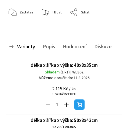
Zeptat se
Hlídat
Sdílet
Varianty
Popis
Hodnocení
Diskuze
délka x šířka x výška: 40x8x35cm
Skladem
(1 ks)
| WE862
Můžeme doručit do:
11.8.2026
2 115 Kč
/ ks
1 748 Kč bez DPH
délka x šířka x výška: 50x8x43cm
14 dní
| WE865