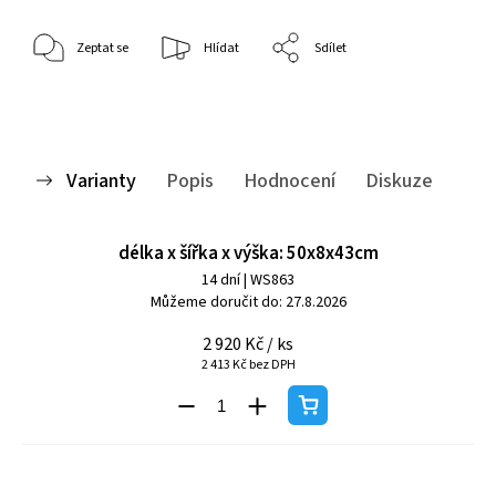
Zeptat se
Hlídat
Sdílet
Varianty
Popis
Hodnocení
Diskuze
délka x šířka x výška: 50x8x43cm
14 dní
| WS863
Můžeme doručit do:
27.8.2026
2 920 Kč
/ ks
2 413 Kč bez DPH