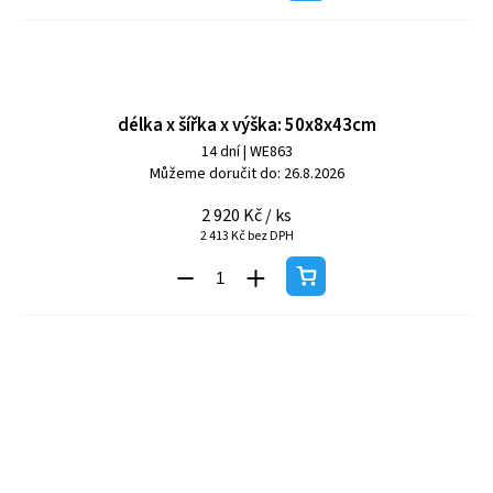
délka x šířka x výška: 50x8x43cm
14 dní
| WE863
Můžeme doručit do:
26.8.2026
2 920 Kč
/ ks
2 413 Kč bez DPH