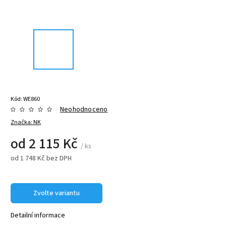
Kód:
WE860
Neohodnoceno
Značka:
NK
od
2 115 Kč
/ ks
od
1 748 Kč
bez DPH
Zvolte variantu
Detailní informace