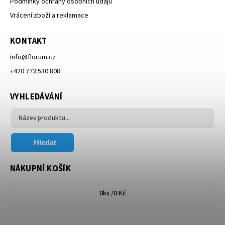
Podmínky ochrany osobních údajů
Vrácení zboží a reklamace
KONTAKT
info
@
florum.cz
+420 773 530 808
VYHLEDÁVÁNÍ
Hledat
NÁKUPNÍ KOŠÍK
0
ks /
0 Kč