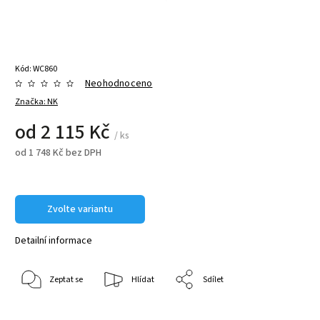
Kód:
WC860
Neohodnoceno
Značka:
NK
od
2 115 Kč
/ ks
od
1 748 Kč
bez DPH
Zvolte variantu
Detailní informace
Zeptat se
Hlídat
Sdílet