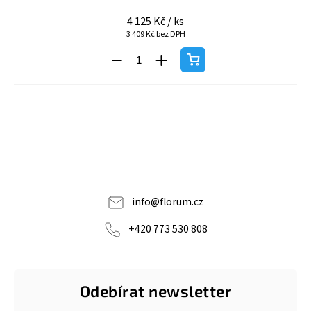
4 125 Kč
/ ks
3 409 Kč bez DPH
info
@
florum.cz
+420 773 530 808
Odebírat newsletter