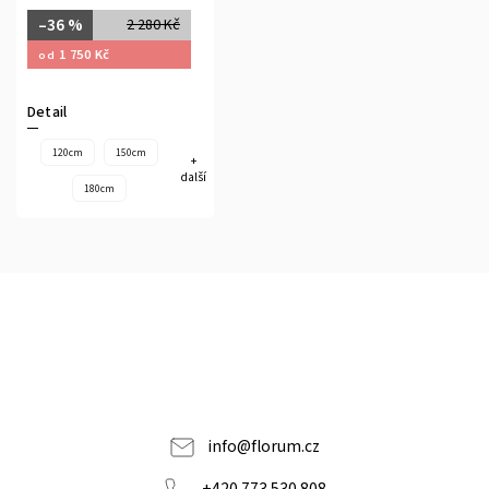
–36 %
2 280 Kč
1 750 Kč
od
Detail
120cm
150cm
+
další
180cm
info
@
florum.cz