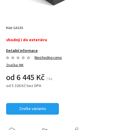
Kód:
GA130
vhodný i do exteriéru
Detailní informace
Neohodnoceno
Značka:
NK
od
6 445 Kč
/ ks
od
5 326 Kč
bez DPH
Zvolte variantu