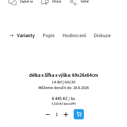
Zeptat se
Hlídat
Sdílet
Varianty
Popis
Hodnocení
Diskuze
délka x šířka x výška: 69x26x64cm
14 dní
| GA130
Můžeme doručit do:
28.8.2026
6 445 Kč
/ ks
5 326 Kč bez DPH