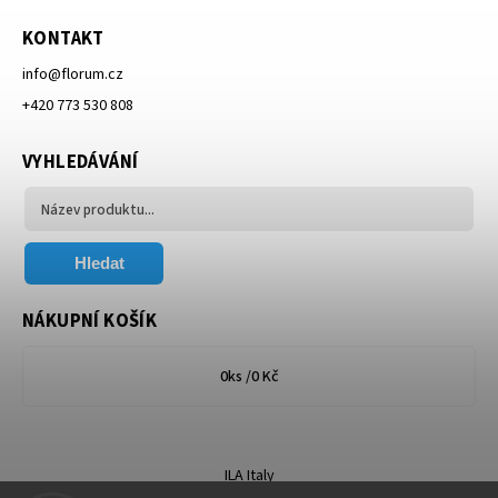
KONTAKT
info
@
florum.cz
+420 773 530 808
VYHLEDÁVÁNÍ
Hledat
NÁKUPNÍ KOŠÍK
0
ks /
0 Kč
ILA Italy