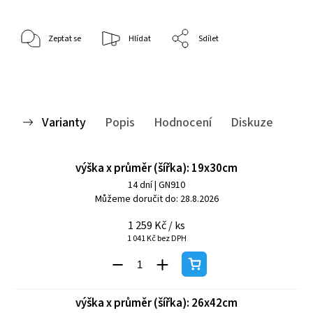
Zeptat se
Hlídat
Sdílet
Varianty
Popis
Hodnocení
Diskuze
výška x průměr (šířka): 19x30cm
14 dní
| GN910
Můžeme doručit do:
28.8.2026
1 259 Kč
/ ks
1 041 Kč bez DPH
výška x průměr (šířka): 26x42cm