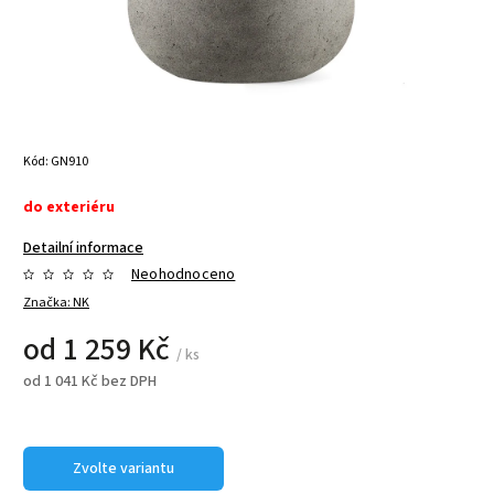
Kód:
GN910
do exteriéru
Detailní informace
Neohodnoceno
Značka:
NK
od
1 259 Kč
/ ks
od
1 041 Kč
bez DPH
Zvolte variantu