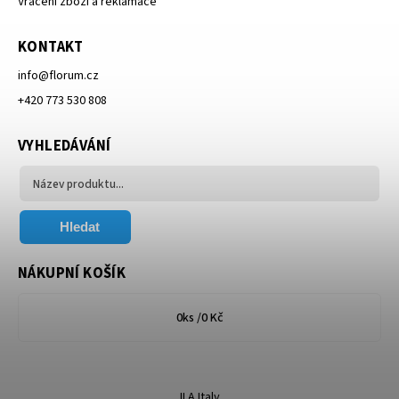
Vrácení zboží a reklamace
KONTAKT
info
@
florum.cz
+420 773 530 808
VYHLEDÁVÁNÍ
Hledat
NÁKUPNÍ KOŠÍK
0
ks /
0 Kč
ILA Italy