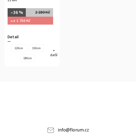
12 dní
–36 %
2 280 Kč
1 750 Kč
od
Detail
120cm
150cm
+
další
180cm
info
@
florum.cz