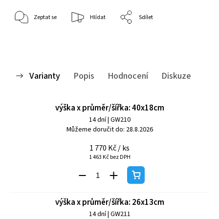
Zeptat se
Hlídat
Sdílet
Varianty
Popis
Hodnocení
Diskuze
výška x průměr/šířka: 40x18cm
14 dní
| GW210
Můžeme doručit do:
28.8.2026
1 770 Kč
/ ks
1 463 Kč bez DPH
výška x průměr/šířka: 26x13cm
14 dní
| GW211