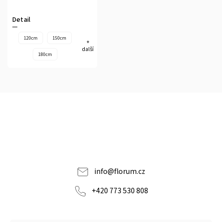
Detail
120cm
150cm
+
další
180cm
info
@
florum.cz
+420 773 530 808