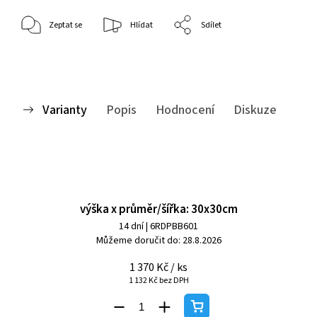
Zeptat se
Hlídat
Sdílet
Varianty
Popis
Hodnocení
Diskuze
výška x průměr/šířka: 30x30cm
14 dní
| 6RDPBB601
Můžeme doručit do:
28.8.2026
1 370 Kč
/ ks
1 132 Kč bez DPH