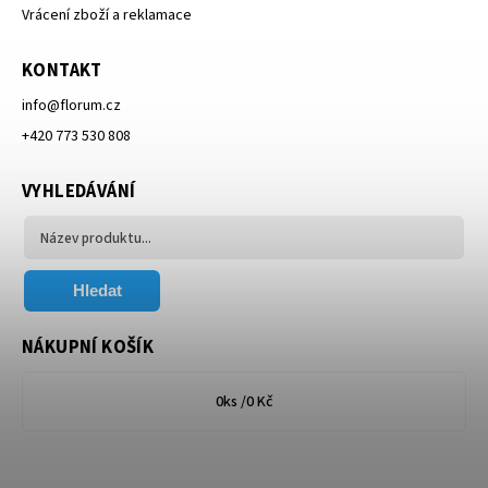
Vrácení zboží a reklamace
KONTAKT
info
@
florum.cz
+420 773 530 808
VYHLEDÁVÁNÍ
Hledat
NÁKUPNÍ KOŠÍK
0
ks /
0 Kč