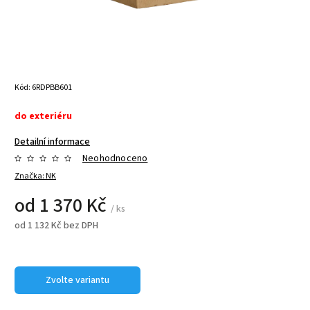
Kód:
6RDPBB601
do exteriéru
Detailní informace
Neohodnoceno
Značka:
NK
od
1 370 Kč
/ ks
od
1 132 Kč
bez DPH
Zvolte variantu