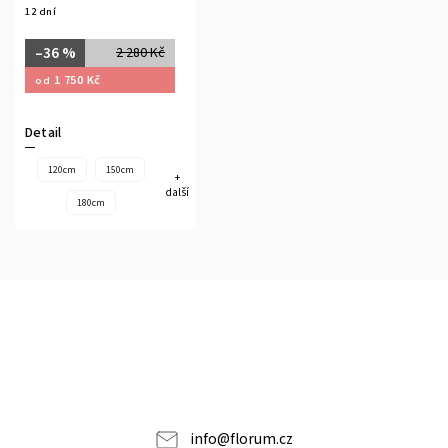
12 dní
–36 %
2 280 Kč
1 750 Kč
od
Detail
120cm
150cm
+
další
180cm
info
@
florum.cz