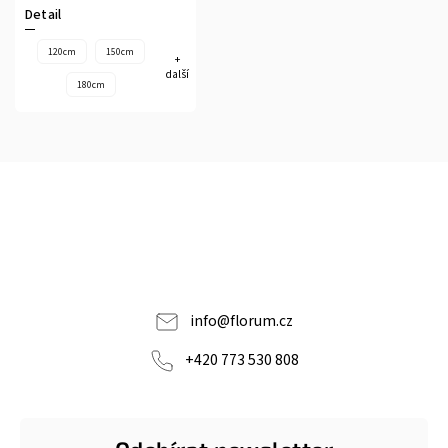
Detail
120cm
150cm
+
další
180cm
info
@
florum.cz
+420 773 530 808