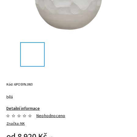
Kód:
6POSYNJW3
bílá
Detailní informace
Neohodnoceno
Značka:
NK
od
8 920 Kč