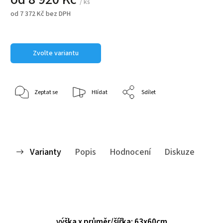
/ ks
od
7 372 Kč
bez DPH
Zvolte variantu
Zeptat se
Hlídat
Sdílet
Varianty
Popis
Hodnocení
Diskuze
výška x průměr/šířka: 63x60cm